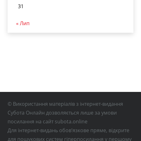
31
« Лип
© Використання матеріалів з інтернет-видання
Субота Онлайн дозволяється лише за умови
посилання на сайт subota.online
Для інтернет-видань обов’язкове пряме, відкрите
для пошукових систем гіперпосилання у першому