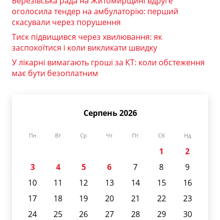
Березівська рада на Житомирщині вдруге
оголосила тендер на амбулаторію: перший
скасували через порушення
Тиск підвищився через хвилювання: як
заспокоїтися і коли викликати швидку
У лікарні вимагають гроші за КТ: коли обстеження
має бути безоплатним
Серпень 2026
Пн
Вт
Ср
Чт
Пт
Сб
Нд
1
2
3
4
5
6
7
8
9
10
11
12
13
14
15
16
17
18
19
20
21
22
23
24
25
26
27
28
29
30