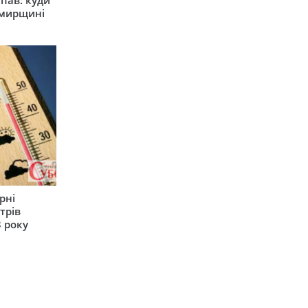
япав: куди
омирщині
рні
трів
 року