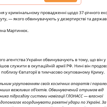
ня у кримінальному провадженні щодо 37-річного ек
ту, — якого обвинувачують у дезертирстві та державн
ина Мартинюк.
ого агентства України обвинувачують в тому, що він у
пішов служити в окупаційній армії РФ. Нині він продов
у поблизу Євпаторії в тимчасово окупованому Криму.
альним угрупованням своїх космічних апаратів і парале
нших важливих об’єктів. Обвинувачений отримав від
ника підрозділу системи навігації ГЛОНАСС — власної
а допомагає координувати ракетні удари по Україні. З