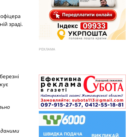
софіцера
ій зраді.
РЕКЛАМА
 березні
жує
льно
а даними