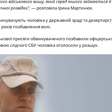
го військового вишу, який серед іншого займається й
чної розвідки”,
— розповіла Ірина Мартинюк.
винувачують чоловіка у державній зраді та дезертирств
років позбавлення волі.
ькової присяги обвинуваченого позбавили офіцерськ
овою слідчого СБУ чоловіка оголосили у розшук.