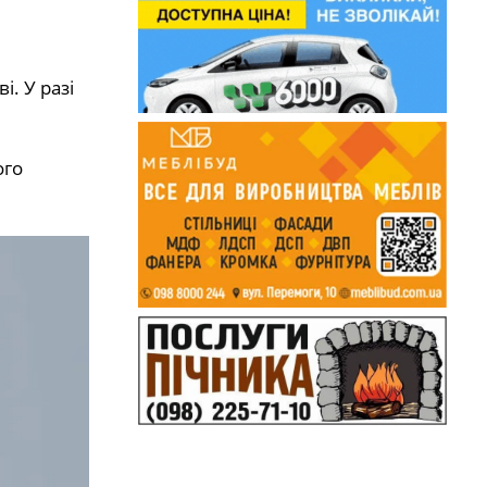
і. У разі
ого