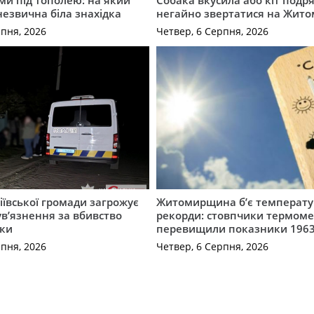
ми під тополею: на який
Собака вкусила або кіт подр
незвична біла знахідка
негайно звертатися на Жит
рпня, 2026
Четвер, 6 Серпня, 2026
ївської громади загрожує
Житомирщина б’є температу
 ув’язнення за вбивство
рекорди: стовпчики термоме
ки
перевищили показники 1963
рпня, 2026
Четвер, 6 Серпня, 2026