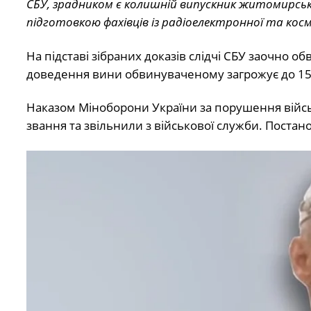
СБУ, зрадником є колишній випускник житомирсько
підготовкою фахівців із радіоелектронної та космі
На підставі зібраних доказів слідчі СБУ заочно об
доведення вини обвинуваченому загрожує до 15 
Наказом Міноборони України за порушення війс
звання та звільнили з військової служби. Постан