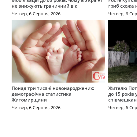
Мобілізація до 60 років: чому в Україні
Росте купка
не знижують граничний вік
гриб схожа 
Четвер, 6 Серпня, 2026
Четвер, 6 Се
Понад три тисячі новонароджених:
Жителю Поті
демографічна статистика
до 15 років
Житомирщини
співмешкан
Четвер, 6 Серпня, 2026
Четвер, 6 Се