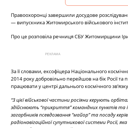
Правоохоронці завершили досудове розслідуван
— випускника Житомирського військового інститу
Про це розповіла речниця СБУ Житомирщини Ір
РЕКЛАМА
За її словами, ексофіцера Національного космічн
2014 року добровільно перейшов на бік Росії та 
працювати у центрі дальнього космічного зв’язк
“З цієї військової частини росіяни керують орбіт
здійснюють “прикриття” командних пунктів та і
загарбників псевдозвання “майор” та посаду керів
радіонавігаційної супутникової системи Росії, як