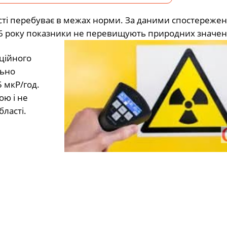
асті перебуває в межах норми. За даними спостереже
26 року показники не перевищують природних значен
аційного
льно
 мкР/год.
ою і не
бласті.