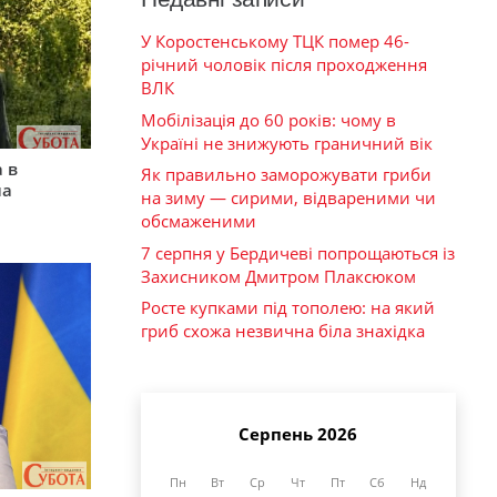
У Коростенському ТЦК помер 46-
річний чоловік після проходження
ВЛК
Мобілізація до 60 років: чому в
Україні не знижують граничний вік
 в
Як правильно заморожувати гриби
на
на зиму — сирими, відвареними чи
обсмаженими
7 серпня у Бердичеві попрощаються із
Захисником Дмитром Плаксюком
Росте купками під тополею: на який
гриб схожа незвична біла знахідка
Серпень 2026
Пн
Вт
Ср
Чт
Пт
Сб
Нд