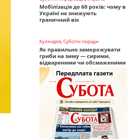
Мобілізація до 60 років: чому в
Україні не знижують
граничний вік
Кулінарія
,
Суботні поради
Як правильно заморожувати
гриби на зиму — сирими,
відвареними чи обсмаженими