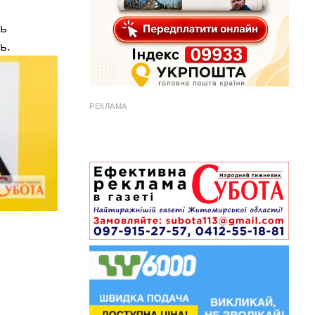
нь
ь.
РЕКЛАМА