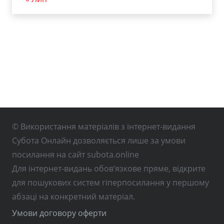
© Використання матеріалів з інтернет-видання
Субота Онлайн дозволяється лише за умови
посилання на сайт subota.online
Для інтернет-видань обов’язкове пряме, відкрите
для пошукових систем гіперпосилання у першому
абзаці на конкретний матеріал.
Умови договору оферти