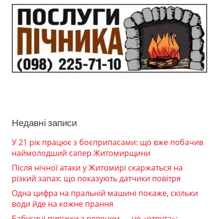
Недавні записи
У 21 рік працює з боєприпасами: що вже побачив
наймолодший сапер Житомирщини
Після нічної атаки у Житомирі скаржаться на
різкий запах: що показують датчики повітря
Одна цифра на пральній машині покаже, скільки
води йде на кожне прання
Бабусині пиріжки з ревенем — не «отрута»: