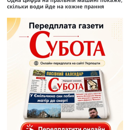
Одна цифра на пральній машині покаже,
скільки води йде на кожне прання