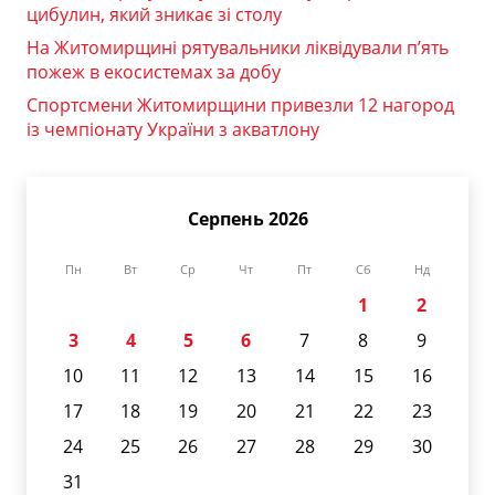
цибулин, який зникає зі столу
На Житомирщині рятувальники ліквідували п’ять
пожеж в екосистемах за добу
Спортсмени Житомирщини привезли 12 нагород
із чемпіонату України з акватлону
Серпень 2026
Пн
Вт
Ср
Чт
Пт
Сб
Нд
1
2
3
4
5
6
7
8
9
10
11
12
13
14
15
16
17
18
19
20
21
22
23
24
25
26
27
28
29
30
31