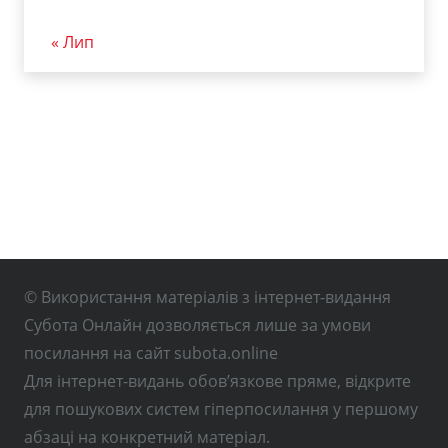
« Лип
© Використання матеріалів з інтернет-видання
Субота Онлайн дозволяється лише за умови
посилання на сайт subota.online
Для інтернет-видань обов’язкове пряме, відкрите
для пошукових систем гіперпосилання у першому
абзаці на конкретний матеріал.