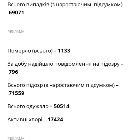
Всього випадків (з наростаючим підсумком) –
69071
РЕКЛАМА
Померло (всього) –
1133
За добу надійшло повідомлення на підозру –
796
Всього підозр (з наростаючим підсумком) –
71559
Всього одужало –
50514
Активні хворі –
17424
РЕКЛАМА