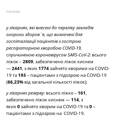
РЕКЛАМА
у лікарнях, які внесені до переліку закладів
охорони здоров`я, що визначені для
госпіталізації пацієнтів з гострою
респіраторною хворобою COVID-19,
спричиненою коронавірусом SARS-CoV-2:
всього
ліжок –
2809
, забезпечено ліжок киснем
—
2441
, з яких
1774
зайнято хворими на COVID-
19 та
193
– пацієнтами з підозрою на COVID-19
(
66,23%
від загальної кількості ліжок);
у лікарнях резерву:
всього ліжко –
161
,
забезпечено ліжок киснем —
114
, з
яких
0
зайнято хворим на COVID-19 та
0
–
пацієнтами з підозрою на COVID-19.