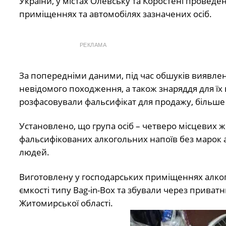
України, у містах Олевську та Коростені проведе
приміщеннях та автомобілях зазначених осіб.
РЕКЛАМА
За попередніми даними, під час обшуків виявлен
невідомого походження, а також знаряддя для їх 
розфасовували фальсифікат для продажу, більше п
Установлено, що група осіб – четверо місцевих 
фальсифікованих алкогольних напоїв без марок ак
людей.
Виготовлену у господарських приміщеннях алкого
ємкості типу Bag-in-Box та збували через приват
Житомирської області.