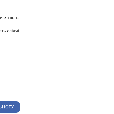
ичетність
ть слідчі
ЬНОТУ