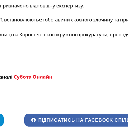
 призначено відповідну експертизу.
дії, встановлюються обставини скоєного злочину та пр
вництва Коростенської окружної прокуратури, проводя
аналі
Субота Онлайн
ПІДПИСАТИСЬ НА FACEBOOK СПІЛ