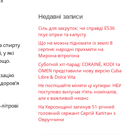
их
Недавні записи
Сіль для закруток: чи справді Е536
псує огірки та капусту
Що не можна піднімати із землі 8
а спирту
серпня: народні прикмети на
 у які
Мирона-вітрогона
ощо.
Суботній хіт-парад: COKAINÉ, KODI та
OMEN представили нову версію Cuba
ізацію
Libre & Dolce Vita
здоров’я
Не поспішайте міняти ці купюри: НБУ
поступово вилучає п’ять номіналів,
але є важливий нюанс
літрові
На Херсонщині загинув 51-річний
головний сержант Сергій Капітан з
Овруччини