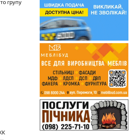
то групу
КК