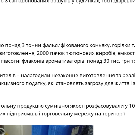
но 8 санкціонованих обшуків у будинках, господарськ
о понад 3 тонни фальсифікованого коньяку, горілки т
виготовлення, 2000 пачок тютюнових виробів, ємкості,
івсотні флаконів ароматизаторів, понад 30 тис. грн т
жителів – налагодили незаконне виготовлення та реал
цизного податку, які становлять загрозу для життя і 
льну продукцію сумнівної якості розфасовували у 10-
них підприємців і торговельну мережу на території