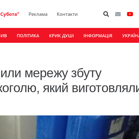
“Субота”
Реклама
Контакти
ЗИВ
ПОЛІТИКА
КРИК ДУШІ
ІНФОРМАЦІЯ
УКРАЇН
или мережу збуту
оголю, який виготовлял