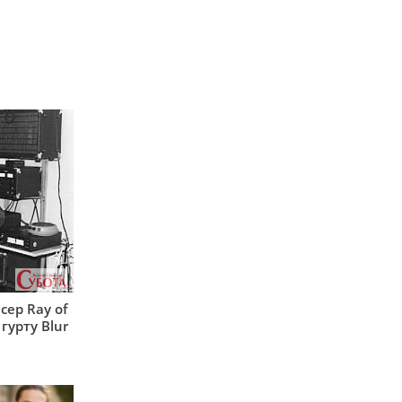
сер Ray of
гурту Blur