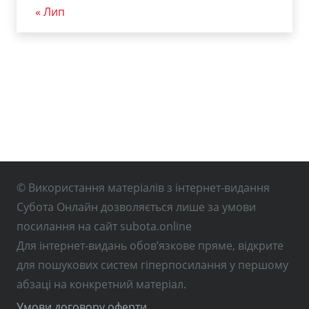
« Лип
© Використання матеріалів з інтернет-видання
Субота Онлайн дозволяється лише за умови
посилання на сайт subota.online
Для інтернет-видань обов’язкове пряме, відкрите
для пошукових систем гіперпосилання у першому
абзаці на конкретний матеріал.
Умови договору оферти