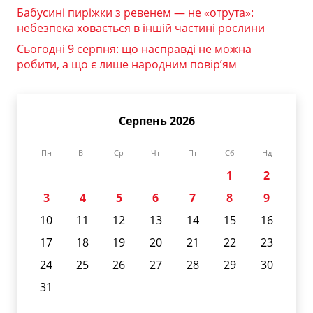
Бабусині пиріжки з ревенем — не «отрута»:
небезпека ховається в іншій частині рослини
Сьогодні 9 серпня: що насправді не можна
робити, а що є лише народним повір’ям
Серпень 2026
Пн
Вт
Ср
Чт
Пт
Сб
Нд
1
2
3
4
5
6
7
8
9
10
11
12
13
14
15
16
17
18
19
20
21
22
23
24
25
26
27
28
29
30
31