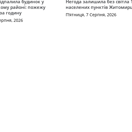
ідпалила будинок у
Негода залишила без світла 
ому районі: пожежу
населених пунктів Житоми
 за годину
П’ятниця, 7 Серпня, 2026
ерпня, 2026