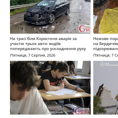
На трасі біля Коростеня аварія за
Ножове пора
участю трьох авто: водіїв
на Бердичів
попереджають про ускладнення руху
підозрюван
П’ятниця, 7 Серпня, 2026
П’ятниця, 7 С