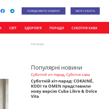
ПОВІДОМИТИ НОВИНУ
МОЯ СУБОТА
А
СВІТ
ЗДОРОВ’Я
ПОРАДИ
СУБОТНЯ КАВА
РЕКЛАМА
Популярні новини
Суботній хіт-парад
,
Суботня кава
Суботній хіт-парад: COKAINÉ,
KODI та OMEN представили
нову версію Cuba Libre & Dolce
Vita