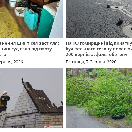
нення шиї після застілля:
На Житомирщині від початк
щині суд взяв під варту
будівельного сезону перевір
ого
200 кернів асфальтобетону
ерпня, 2026
П’ятниця, 7 Серпня, 2026