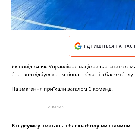
ПІДПИШІТЬСЯ НА НАС 
Як повідомляє Управління національно-патріотич
березня відбувся чемпіонат області з баскетбол
На змагання приїхали загалом 6 команд.
РЕКЛАМА
В підсумку змагань з баскетболу визначили 