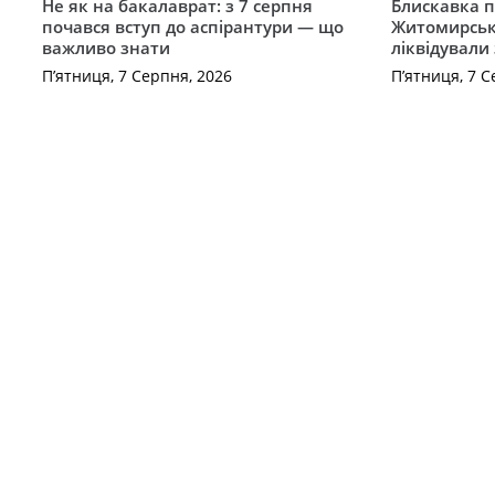
Не як на бакалаврат: з 7 серпня
Блискавка п
почався вступ до аспірантури — що
Житомирськ
важливо знати
ліквідували
П’ятниця, 7 Серпня, 2026
П’ятниця, 7 С