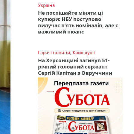
Україна
Не поспішайте міняти ці
купюри: НБУ поступово
вилучає п’ять номіналів, але є
важливий нюанс
Гарячі новини
,
Крик душі
На Херсонщині загинув 51-
річний головний сержант
Сергій Капітан з Овруччини