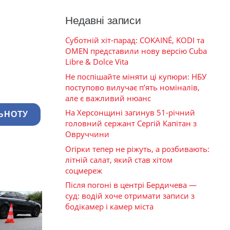
Недавні записи
Суботній хіт-парад: COKAINÉ, KODI та
OMEN представили нову версію Cuba
Libre & Dolce Vita
Не поспішайте міняти ці купюри: НБУ
поступово вилучає п’ять номіналів,
але є важливий нюанс
На Херсонщині загинув 51-річний
ЬНОТУ
головний сержант Сергій Капітан з
Овруччини
Огірки тепер не ріжуть, а розбивають:
літній салат, який став хітом
соцмереж
Після погоні в центрі Бердичева —
суд: водій хоче отримати записи з
бодікамер і камер міста