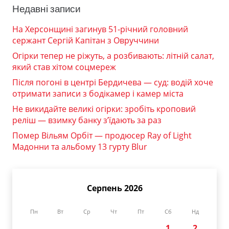
Недавні записи
На Херсонщині загинув 51-річний головний
сержант Сергій Капітан з Овруччини
Огірки тепер не ріжуть, а розбивають: літній салат,
який став хітом соцмереж
Після погоні в центрі Бердичева — суд: водій хоче
отримати записи з бодікамер і камер міста
Не викидайте великі огірки: зробіть кроповий
реліш — взимку банку з’їдають за раз
Помер Вільям Орбіт — продюсер Ray of Light
Мадонни та альбому 13 гурту Blur
Серпень 2026
Пн
Вт
Ср
Чт
Пт
Сб
Нд
1
2