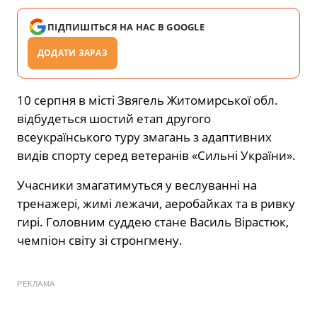
ПІДПИШІТЬСЯ НА НАС В GOOGLE
ДОДАТИ ЗАРАЗ
10 серпня в місті Звягель Житомирської обл.
відбудеться шостий етап другого
всеукраїнського туру змагань з адаптивних
видів спорту серед ветеранів «Сильні України».
Учасники змагатимуться у веслуванні на
тренажері, жимі лежачи, аеробайках та в ривку
гирі. Головним суддею стане Василь Вірастюк,
чемпіон світу зі стронгмену.
РЕКЛАМА