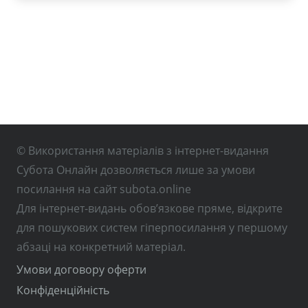
© Використання матеріалів з інтернет-видання
Субота Онлайн дозволяється лише за умови
посилання на сайт subota.online
Для інтернет-видань обов’язкове пряме, відкрите
для пошукових систем гіперпосилання у першому
абзаці на конкретний матеріал.
Умови договору оферти
Конфіденційність