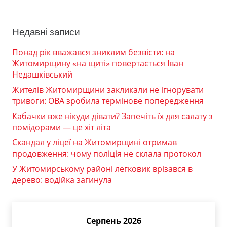
Недавні записи
Понад рік вважався зниклим безвісти: на
Житомирщину «на щиті» повертається Іван
Недашківський
Жителів Житомирщини закликали не ігнорувати
тривоги: ОВА зробила термінове попередження
Кабачки вже нікуди дівати? Запечіть їх для салату з
помідорами — це хіт літа
Скандал у ліцеї на Житомирщині отримав
продовження: чому поліція не склала протокол
У Житомирському районі легковик врізався в
дерево: водійка загинула
Серпень 2026