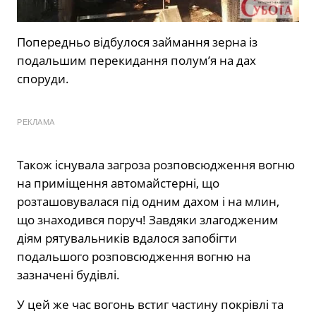
Попередньо відбулося займання зерна із
подальшим перекидання полум’я на дах
споруди.
РЕКЛАМА
Також існувала загроза розповсюдження вогню
на приміщення автомайстерні, що
розташовувалася під одним дахом і на млин,
що знаходився поруч! Завдяки злагодженим
діям рятувальників вдалося запобігти
подальшого розповсюдження вогню на
зазначені будівлі.
У цей же час вогонь встиг частину покрівлі та