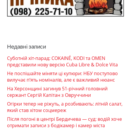
Недавні записи
Суботній хіт-парад: COKAINÉ, KODI та OMEN
представили нову версію Cuba Libre & Dolce Vita
Не поспішайте міняти ці купюри: НБУ поступово
вилучає п’ять номіналів, але є важливий нюанс
На Херсонщині загинув 51-річний головний
сержант Сергій Капітан з Овруччини
Огірки тепер не ріжуть, а розбивають: літній салат,
який став хітом соцмереж
Після погоні в центрі Бердичева — суд: водій хоче
отримати записи з бодікамер і камер міста