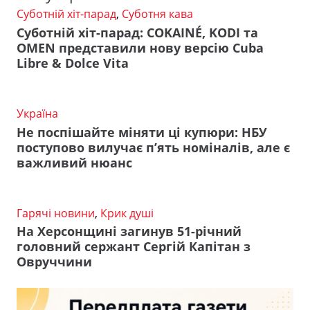
Суботній хіт-парад
,
Суботня кава
Суботній хіт-парад: COKAINÉ, KODI та
OMEN представили нову версію Cuba
Libre & Dolce Vita
Україна
Не поспішайте міняти ці купюри: НБУ
поступово вилучає п’ять номіналів, але є
важливий нюанс
Гарячі новини
,
Крик душі
На Херсонщині загинув 51-річний
головний сержант Сергій Капітан з
Овруччини