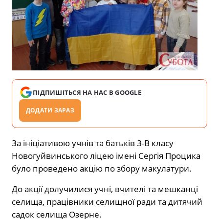
ПІДПИШІТЬСЯ НА НАС В GOOGLE
ДОДАТИ ЗАРАЗ
За ініціативою учнів та батьків 3-В класу
Новогуйвинського ліцею імені Сергія Процика
було проведено акцію по збору макулатури.
До акції долучилися учні, вчителі та мешканці
селища, працівники селищної ради та дитячий
садок селища Озерне.