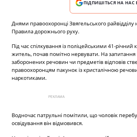
ПІДПИШІТЬСЯ НА НАС 
Днями правоохоронці Звягельського райвідділу н
Правила дорожнього руху.
Під час спілкування із поліцейськими 41-річний
житель, почав помітно нервувати. На запитання 
заборонених речовин чи предметів відповів ств
правоохоронцям пакунок із кристалічною речов
наркотиками.
РЕКЛАМА
Водночас патрульні помітили, що чоловік перебув
освідування він відмовився.