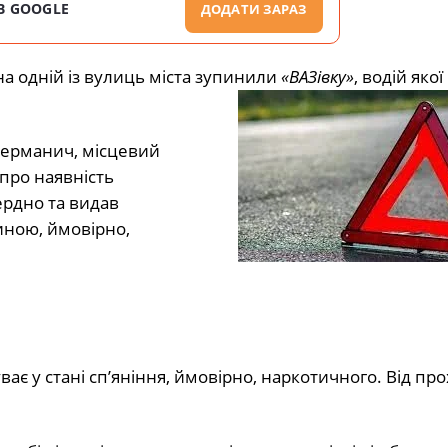
В GOOGLE
ДОДАТИ ЗАРАЗ
а одній із вулиць міста зупинили
«ВАЗівку»
, водій яко
 керманич, місцевий
про наявність
ердно та видав
иною, ймовірно,
ає у стані сп’яніння, ймовірно, наркотичного. Від п