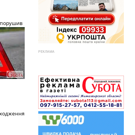
ї порушив
РЕКЛАМА
роходження