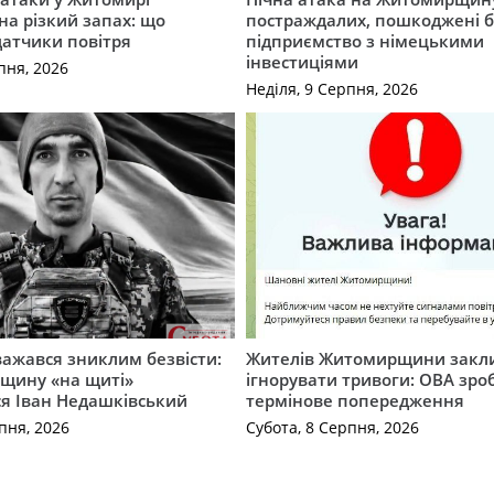
на різкий запах: що
постраждалих, пошкоджені б
датчики повітря
підприємство з німецькими
інвестиціями
пня, 2026
Неділя, 9 Серпня, 2026
важався зниклим безвісти:
Жителів Житомирщини закл
щину «на щиті»
ігнорувати тривоги: ОВА зро
ся Іван Недашківський
термінове попередження
пня, 2026
Субота, 8 Серпня, 2026