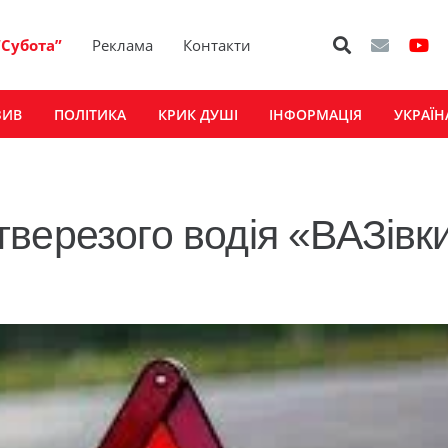
“Субота”
Реклама
Контакти
ЗИВ
ПОЛІТИКА
КРИК ДУШІ
ІНФОРМАЦІЯ
УКРАЇН
тверезого водія «ВАЗівк