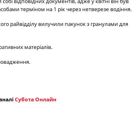
 собі відповідних документів, адже у квітні він був
обами терміном на 1 рік через нетверезе водіння.
ого райвідділу вилучили пакунок з гранулами для
ративних матеріалів.
ровадження.
аналі
Субота Онлайн