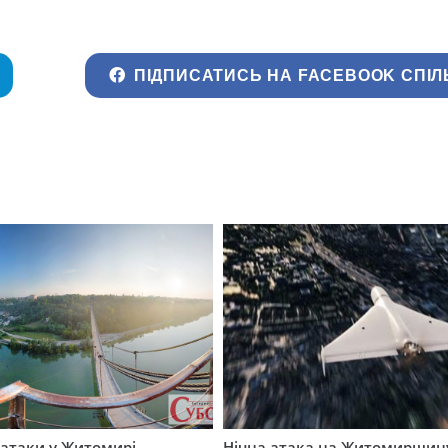
ПІДПИСАТИСЬ НА FACEBOOK СПІЛ
ї атаки у Житомирі
Нічна атака на Житомирщину