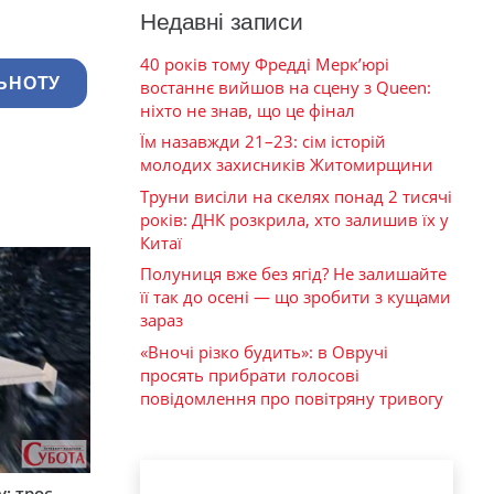
Недавні записи
40 років тому Фредді Мерк’юрі
ЬНОТУ
востаннє вийшов на сцену з Queen:
ніхто не знав, що це фінал
Їм назавжди 21–23: сім історій
молодих захисників Житомирщини
Труни висіли на скелях понад 2 тисячі
років: ДНК розкрила, хто залишив їх у
Китаї
Полуниця вже без ягід? Не залишайте
її так до осені — що зробити з кущами
зараз
«Вночі різко будить»: в Овручі
просять прибрати голосові
повідомлення про повітряну тривогу
: троє