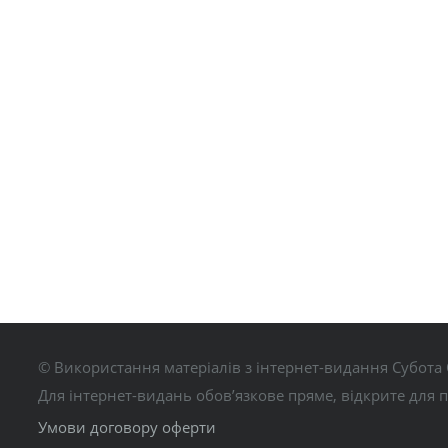
© Використання матеріалів з інтернет-видання Субота 
Для інтернет-видань обов’язкове пряме, відкрите для 
Умови договору оферти