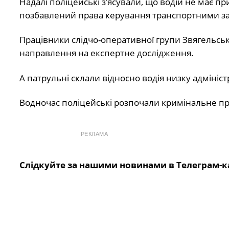
Надалі поліцейські з’ясували, що водій не має при
позбавлений права керування транспортними зас
Працівники слідчо-оперативної групи Звягельськ
направлення на експертне дослідження.
А патрульні склали відносно водія низку адмініст
Водночас поліцейські розпочали кримінальне п
РЕКЛАМА
Слідкуйте за нашими новинами в Телеграм-к