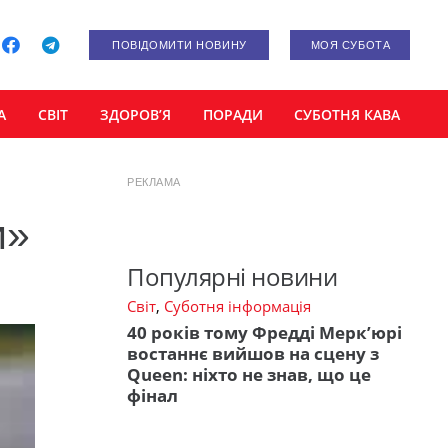
ПОВІДОМИТИ НОВИНУ
МОЯ СУБОТА
А
СВІТ
ЗДОРОВ’Я
ПОРАДИ
СУБОТНЯ КАВА
РЕКЛАМА
и»
Популярні новини
Світ
,
Суботня інформація
40 років тому Фредді Мерк’юрі
востаннє вийшов на сцену з
Queen: ніхто не знав, що це
фінал