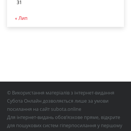
31
« Лип
© Використання матеріалів з інтернет-видання
Субота Онлайн дозволяється лише за умови
посилання на сайт subota.online
Для інтернет-видань обов’язкове пряме, відкрите
для пошукових систем гіперпосилання у першому