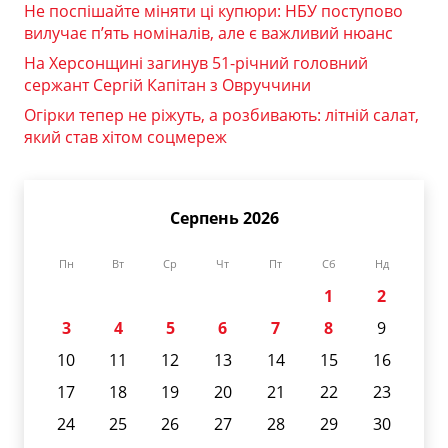
Не поспішайте міняти ці купюри: НБУ поступово
вилучає п’ять номіналів, але є важливий нюанс
На Херсонщині загинув 51-річний головний
сержант Сергій Капітан з Овруччини
Огірки тепер не ріжуть, а розбивають: літній салат,
який став хітом соцмереж
Серпень 2026
Пн
Вт
Ср
Чт
Пт
Сб
Нд
1
2
3
4
5
6
7
8
9
10
11
12
13
14
15
16
17
18
19
20
21
22
23
24
25
26
27
28
29
30