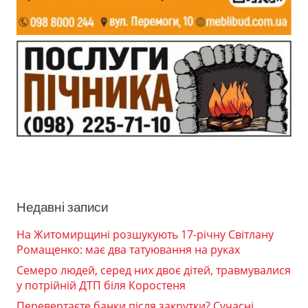
Недавні записи
На Житомирщині розшукують 17-річну Світлану
Ромащенко: має два татуювання на руках
Семеро людей, серед них двоє дітей, травмувалися
у потрійній ДТП біля Коростеня
Перевертаєте банки після закрутки? Сучасні