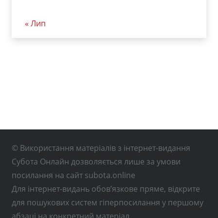
« Лип
© Використання матеріалів з інтернет-видання
Субота Онлайн дозволяється лише за умови
посилання на сайт subota.online
Для інтернет-видань обов’язкове пряме, відкрите
для пошукових систем гіперпосилання у першому
абзаці на конкретний матеріал.