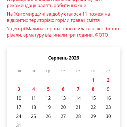
рекомендації радять робити інакше
На Житомирщині за добу сталося 11 пожеж на
відкритих територіях: горіли трава і сміття
У центрі Малина корова провалилася в люк: бетон
різали, арматуру відгинали три години. ФОТО
Серпень 2026
Пн
Вт
Ср
Чт
Пт
Сб
Нд
1
2
3
4
5
6
7
8
9
10
11
12
13
14
15
16
17
18
19
20
21
22
23
24
25
26
27
28
29
30
31