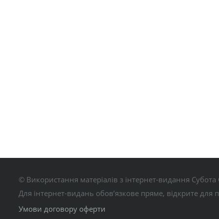
© Використання матеріалів з інтернет-видання Субота 
Для інтернет-видань обов’язкове пряме, відкрите для 
Умови договору оферти