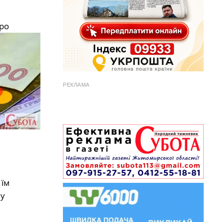
про
РЕКЛАМА
 їм
ну