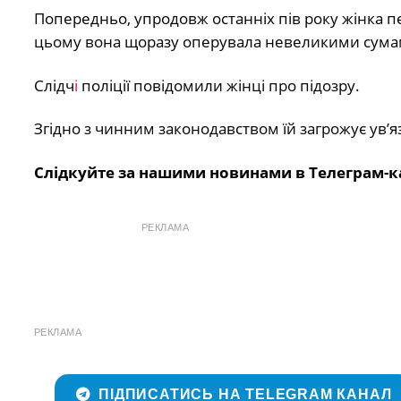
Попередньо, упродовж останніх пів року жінка п
цьому вона щоразу оперувала невеликими сумам
Слідч
і
поліції повідомили жінці про підозру.
Згідно з чинним законодавством їй загрожує ув’яз
Слідкуйте за нашими новинами в Телеграм-к
РЕКЛАМА
РЕКЛАМА
ПІДПИСАТИСЬ НА TELEGRAM КАНАЛ