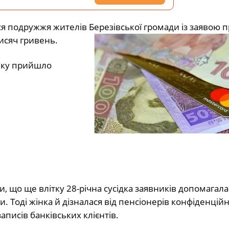
ося подружжя жителів Березівської громади із заявою 
тисяч гривень.
анку прийшло
и, що ще влітку 28-річна сусідка заявників допомагала
. Тоді жінка й дізналася від пенсіонерів конфіденцій
аписів банківських клієнтів.