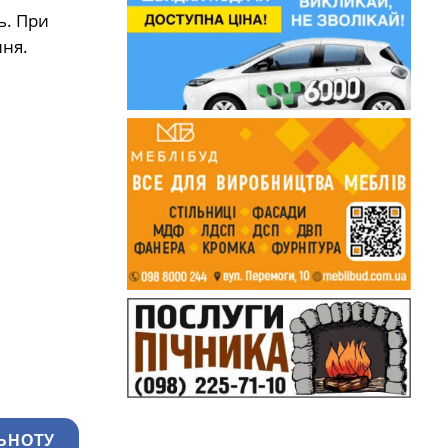
ь. При
ня.
ЬНОТУ