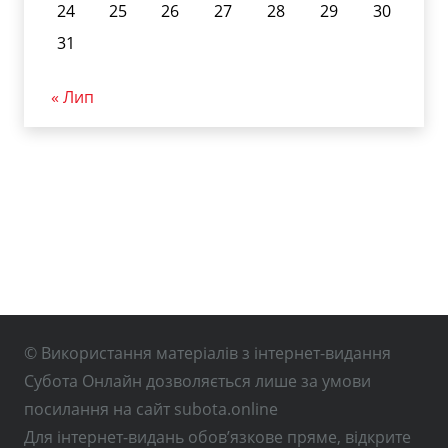
24
25
26
27
28
29
30
31
« Лип
© Використання матеріалів з інтернет-видання
Субота Онлайн дозволяється лише за умови
посилання на сайт subota.online
Для інтернет-видань обов’язкове пряме, відкрите