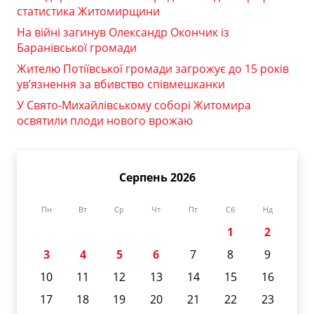
статистика Житомирщини
На війні загинув Олександр Окончик із
Баранівської громади
Жителю Потіївської громади загрожує до 15 років
ув’язнення за вбивство співмешканки
У Свято-Михайлівському соборі Житомира
освятили плоди нового врожаю
Серпень 2026
Пн
Вт
Ср
Чт
Пт
Сб
Нд
1
2
3
4
5
6
7
8
9
10
11
12
13
14
15
16
17
18
19
20
21
22
23