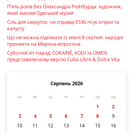
П’ять років без Олександра Ройтбурда: художник,
який змінив Одеський музей
Сіль для закруток: чи справді Е536 псує огірки та
капусту
Що не можна піднімати із землі 8 серпня: народні
прикмети на Мирона-вітрогона
Суботній хіт-парад: COKAINÉ, KODI та OMEN
представили нову версію Cuba Libre & Dolce Vita
Серпень 2026
Пн
Вт
Ср
Чт
Пт
Сб
Нд
1
2
3
4
5
6
7
8
9
10
11
12
13
14
15
16