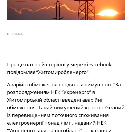
РЕКЛАМА
Про це на своїй сторінці у мережі Facebook
повідомляє “Житомиробленерго”.
Аварійні обмеження вводяться вимушено. “За
розпорядженням НЕК “Укренерго” в
Житомирській області введені аварійні
обмеження. Такий вимушений крок пов’язаний
із перевищенням поточного споживання
електроенергії понад ліміт, наданий НЕК
“Укренерго” для нашої області”, – сказано у