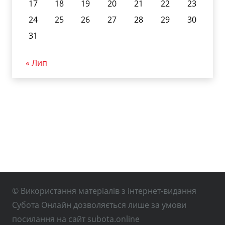
17
18
19
20
21
22
23
24
25
26
27
28
29
30
31
« Лип
© Використання матеріалів з інтернет-видання
Субота Онлайн дозволяється лише за умови
посилання на сайт subota.online