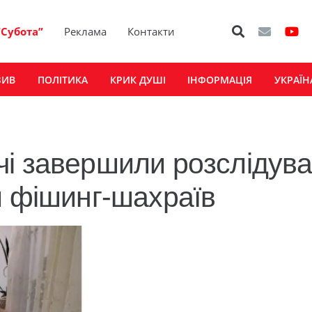
“Субота”
Реклама
Контакти
ЗИВ
ПОЛІТИКА
КРИК ДУШІ
ІНФОРМАЦІЯ
УКРАЇН
чі завершили розслідув
и фішинг-шахраїв