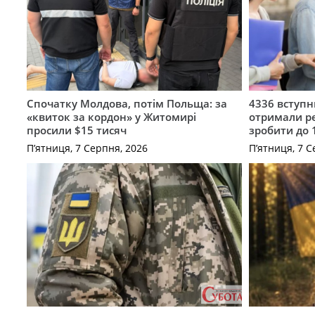
Спочатку Молдова, потім Польща: за
4336 вступ
«квиток за кордон» у Житомирі
отримали ре
просили $15 тисяч
зробити до 
П’ятниця, 7 Серпня, 2026
П’ятниця, 7 С