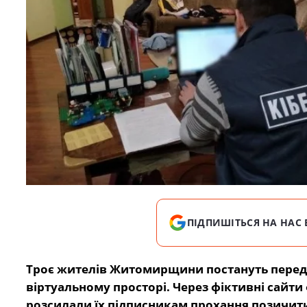
ПІДПИШІТЬСЯ НА НАС 
Троє жителів Житомирщини постануть перед с
віртуальному просторі. Через фіктивні сайти
розсилали їх підписникам прохання позичити