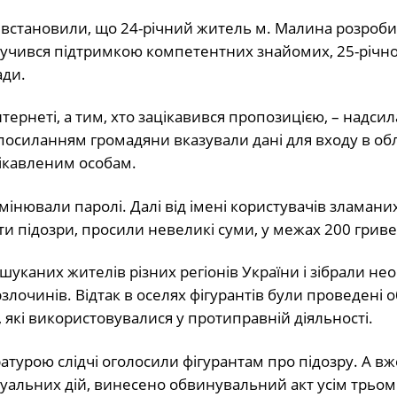
і встановили, що 24-річний житель м. Малина розроби
 заручився підтримкою компетентних знайомих, 25-річн
ади.
ернеті, а тим, хто зацікавився пропозицією, – надси
посиланням громадяни вказували дані для входу в обл
цікавленим особам.
інювали паролі. Далі від імені користувачів зламаних
и підозри, просили невеликі суми, у межах 200 гриве
уканих жителів різних регіонів України і зібрали нео
злочинів. Відтак в оселях фігурантів були проведені 
, які використовувалися у протиправній діяльності.
турою слідчі оголосили фігурантам про підозру. А вж
суальних дій, винесено обвинувальний акт усім трьо