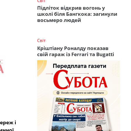
Світ
Підліток відкрив вогонь у
школі біля Бангкока: загинули
восьмеро людей
Світ
Кріштіану Роналду показав
свій гараж із Ferrari та Bugatti
ереж і
инної