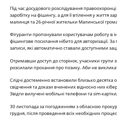
Під час досудового розслідування правоохоронц
заробітку на фішингу, а для її втілення у життя
малинця та 26-річної жительки Малинської гром
Фігуранти пропонували користувачам роботу в інт
фішингове посилання нібито для авторизації. За 
записи, які автоматично ставали доступними за
Отримавши доступ до сторінок, учасники групи зм
розсилали прохання про позику. Аби не викликат
Слідчі достеменно встановили близько десятка ош
свідчення та докази вчинених відносно них кібер
Звідти вилучені мобільні телефони та sim-картки
30 листопада за погодженням з обласною прокура
грудня, після проведення всіх необхідних проце