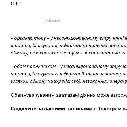
ОЗГ:
РЕКЛАМА
– організатору – у несанкціонованому втручанні
втрати, блокування інформації, вчинених повторн
обману, незаконних операціях з використанням е
– обом поплічникам – у несанкціонованому втруч
втрати, блокування інформації, вчинені повторн
шляхом обману (шахрайство), незаконних операці
Обвинувачуваним за вказані діяння може загрожу
Слідкуйте за нашими новинами в Телеграм-к