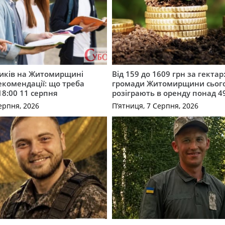
ників на Житомирщині
Від 159 до 1609 грн за гектар:
комендації: що треба
громади Житомирщини сьог
18:00 11 серпня
розіграють в оренду понад 4
ерпня, 2026
П’ятниця, 7 Серпня, 2026