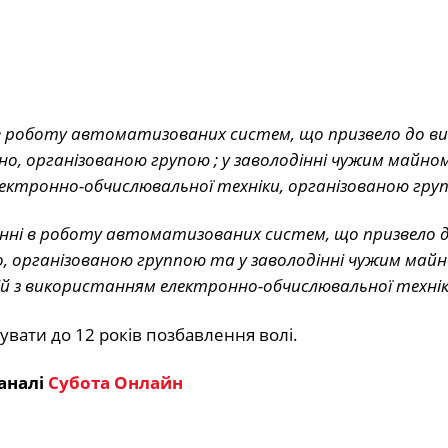
 в роботу автоматизованих систем, що призвело до в
о, організованою групою ; у заволодінні чужим майно
лектронно-обчислювальної техніки, організованою гру
анні в роботу автоматизованих систем, що призвело д
о, організованою группою та у заволодінні чужим майн
й з використанням електронно-обчислювальної технік
вати до 12 років позбавлення волі.
аналі
Субота Онлайн