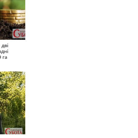
 дві
одні
9 га