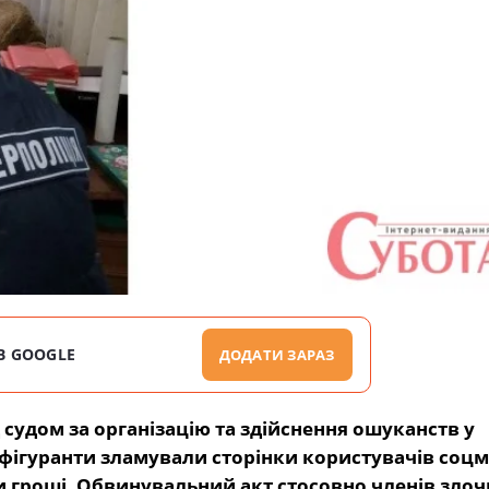
В GOOGLE
ДОДАТИ ЗАРАЗ
удом за організацію та здійснення ошуканств у
 фігуранти зламували сторінки користувачів соцм
 гроші. Обвинувальний акт стосовно членів злоч