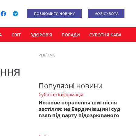
ПОВІДОМИТИ НОВИНУ
МОЯ СУБОТА
А
СВІТ
ЗДОРОВ’Я
ПОРАДИ
СУБОТНЯ КАВА
РЕКЛАМА
ання
Популярні новини
Суботня інформація
Ножове поранення шиї після
застілля: на Бердичівщині суд
взяв під варту підозрюваного