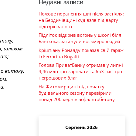
Недавні записи
Ножове поранення шиї після застілля:
на Бердичівщині суд взяв під варту
підозрюваного
Підліток відкрив вогонь у школі біля
итоку,
Бангкока: загинули восьмеро людей
м, шляхом
Кріштіану Роналду показав свій гараж
пою;
із Ferrari та Bugatti
Голова ПриватБанку отримав у липні
о витоку,
4,46 млн грн зарплати та 653 тис. грн
негрошових благ
ом,
и.
На Житомирщині від початку
будівельного сезону перевірили
понад 200 кернів асфальтобетону
Серпень 2026