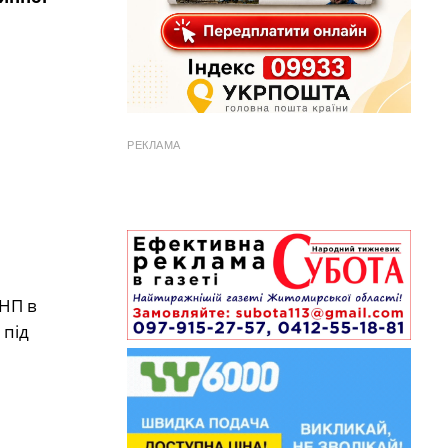
РЕКЛАМА
УНП в
 під