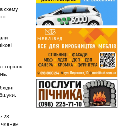
в схему
ого
лали
ікові
 сторінок
нь.
бхідні
обшуки.
е 28
м членам