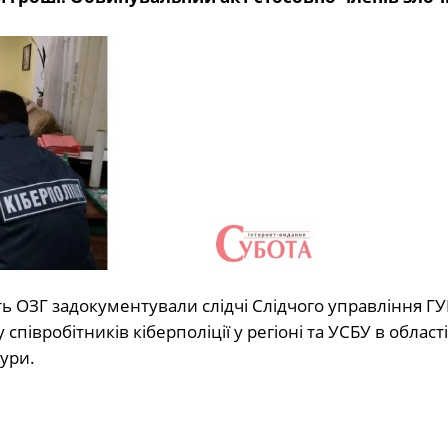
ь ОЗГ задокументували слідчі Слідчого управління Г
івробітників кіберполіції у регіоні та УСБУ в області
ури.