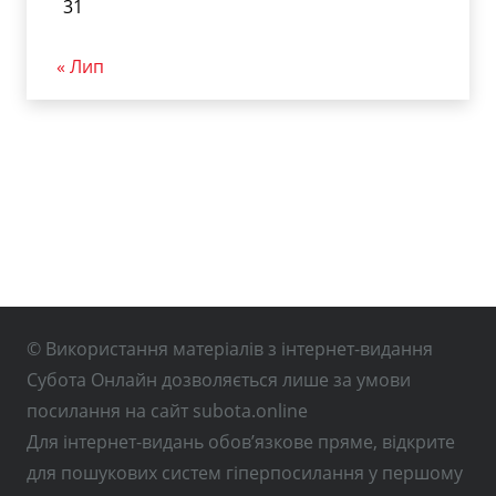
31
« Лип
© Використання матеріалів з інтернет-видання
Субота Онлайн дозволяється лише за умови
посилання на сайт subota.online
Для інтернет-видань обов’язкове пряме, відкрите
для пошукових систем гіперпосилання у першому