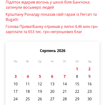
Підліток відкрив вогонь у школі біля Бангкока:
загинули восьмеро людей
Кріштіану Роналду показав свій гараж із Ferrari та
Bugatti
Голова ПриватБанку отримав у липні 4,46 млн грн
зарплати та 653 тис. грн негрошових благ
Серпень 2026
Пн
Вт
Ср
Чт
Пт
Сб
Нд
1
2
3
4
5
6
7
8
9
10
11
12
13
14
15
16
17
18
19
20
21
22
23
24
25
26
27
28
29
30