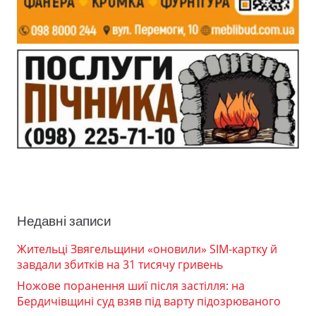
Недавні записи
Жительці Звягельщини «оновили» SIM-картку й
завдали збитків на 31 тисячу гривень
Ножове поранення шиї після застілля: на
Бердичівщині суд взяв під варту підозрюваного