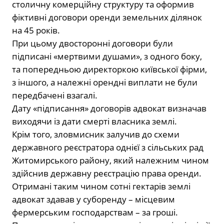
столичну комерційну структуру та оформив
фіктивні договори оренди земельних ділянок
на 45 років.
При цьому двосторонні договори були
підписані «мертвими душами», з одного боку,
та попередньою директоркою київської фірми,
з іншого, а належні орендні виплати не були
передбачені взагалі.
Дату «підписання» договорів адвокат визначав
виходячи із дати смерті власника землі.
Крім того, зловмисник залучив до схеми
державного реєстратора однієї з сільських рад
Житомирського району, який належним чином
здійснив державну реєстрацію права оренди.
Отримані таким чином сотні гектарів землі
адвокат здавав у суборенду – місцевим
фермерським господарствам – за гроші.