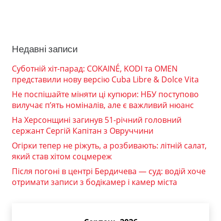
Недавні записи
Суботній хіт-парад: COKAINÉ, KODI та OMEN
представили нову версію Cuba Libre & Dolce Vita
Не поспішайте міняти ці купюри: НБУ поступово
вилучає п’ять номіналів, але є важливий нюанс
На Херсонщині загинув 51-річний головний
сержант Сергій Капітан з Овруччини
Огірки тепер не ріжуть, а розбивають: літній салат,
який став хітом соцмереж
Після погоні в центрі Бердичева — суд: водій хоче
отримати записи з бодікамер і камер міста