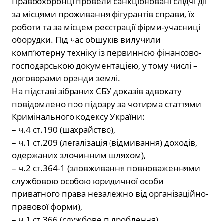
Правоохоронці провели санкціоновані слідчі дії
за місцями проживання фігурантів справи, їх
роботи та за місцем реєстрації фірми-учасниці
оборудки. Під час обшуків вилучили
комп’ютерну техніку із первинною фінансово-
господарською документацією, у тому числі –
договорами оренди землі.
На підставі зібраних СБУ доказів адвокату
повідомлено про підозру за чотирма статтями
Кримінального кодексу України:
– ч.4 ст.190 (шахрайство),
– ч.1 ст.209 (легалізація (відмивання) доходів,
одержаних злочинним шляхом),
– ч.2 ст.364-1 (зловживання повноваженнями
службовою особою юридичної особи
приватного права незалежно від організаційно-
правової форми),
– ч.1 ст.366 (службове підроблення).