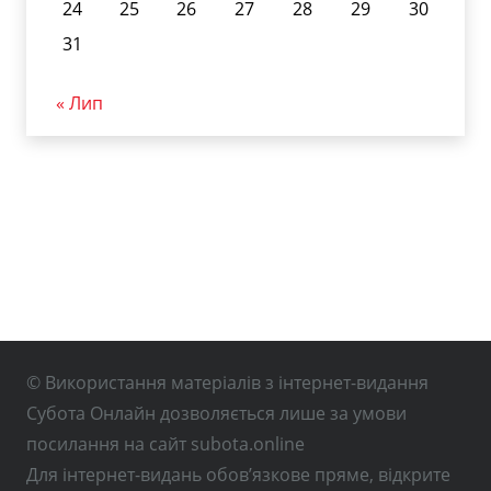
24
25
26
27
28
29
30
31
« Лип
© Використання матеріалів з інтернет-видання
Субота Онлайн дозволяється лише за умови
посилання на сайт subota.online
Для інтернет-видань обов’язкове пряме, відкрите