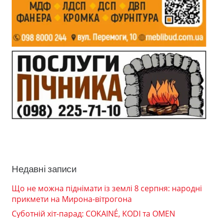
Недавні записи
Що не можна піднімати із землі 8 серпня: народні
прикмети на Мирона-вітрогона
Суботній хіт-парад: COKAINÉ, KODI та OMEN