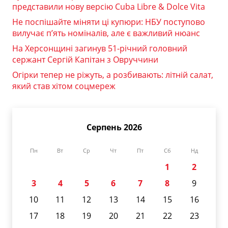
представили нову версію Cuba Libre & Dolce Vita
Не поспішайте міняти ці купюри: НБУ поступово
вилучає п’ять номіналів, але є важливий нюанс
На Херсонщині загинув 51-річний головний
сержант Сергій Капітан з Овруччини
Огірки тепер не ріжуть, а розбивають: літній салат,
який став хітом соцмереж
Серпень 2026
Пн
Вт
Ср
Чт
Пт
Сб
Нд
1
2
3
4
5
6
7
8
9
10
11
12
13
14
15
16
17
18
19
20
21
22
23