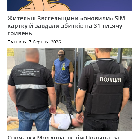
Жительці Звягельщини «оновили» SIM-
картку й завдали збитків на 31 тисячу
гривень
П’ятниця, 7 Серпня, 2026
Спочатку Молдова, потім Польща: за