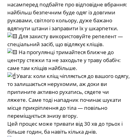
насамперед подбайте про відповідне вбрання:
найбільш безпечним буде одяг із довгими
рукавами, світлого кольору, дуже бажано
вдягнути штани і заправити їх у шкарпетки.
Для захисту використовуйте репелент —
спеціальний засіб, що відлякує кліщів.
На прогулянці тримайтеся ближче до
центру стежки та не заходьте у траву обабіч:
саме там кліщів найбільше.
Увага: коли кліщ чіпляється до вашого одягу,
то залишається нерухомим, аж доки ви
припините активно рухатись, сядете чи
ляжете. Саме тоді нападник починає шукати
місце прикріплення до тіла — повільно
переміщується знизу вгору.
Цей процес може тривати від 30 хв до трьох і
більше годин, ба навіть кілька днів.