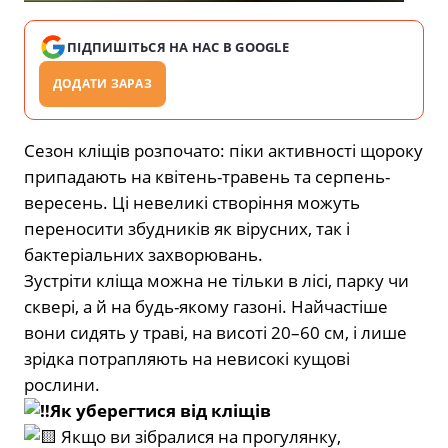
ПІДПИШІТЬСЯ НА НАС В GOOGLE
ДОДАТИ ЗАРАЗ
Сезон кліщів розпочато: піки активності щороку
припадають на квітень-травень та серпень-
вересень. Ці невеликі створіння можуть
переносити збудників як вірусних, так і
бактеріальних захворювань.
Зустріти кліща можна не тільки в лісі, парку чи
сквері, а й на будь-якому газоні. Найчастіше
вони сидять у траві, на висоті 20–60 см, і лише
зрідка потрапляють на невисокі кущові
рослини.
Як уберегтися від кліщів
Якщо ви зібралися на прогулянку,