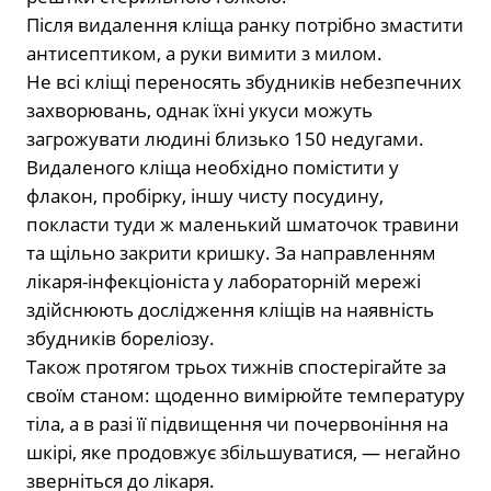
Після видалення кліща ранку потрібно змастити
антисептиком, а руки вимити з милом.
Не всі кліщі переносять збудників небезпечних
захворювань, однак їхні укуси можуть
загрожувати людині близько 150 недугами.
Видаленого кліща необхідно помістити у
флакон, пробірку, іншу чисту посудину,
покласти туди ж маленький шматочок травини
та щільно закрити кришку. За направленням
лікаря-інфекціоніста у лабораторній мережі
здійснюють дослідження кліщів на наявність
збудників бореліозу.
Також протягом трьох тижнів спостерігайте за
своїм станом: щоденно вимірюйте температуру
тіла, а в разі її підвищення чи почервоніння на
шкірі, яке продовжує збільшуватися, — негайно
зверніться до лікаря.