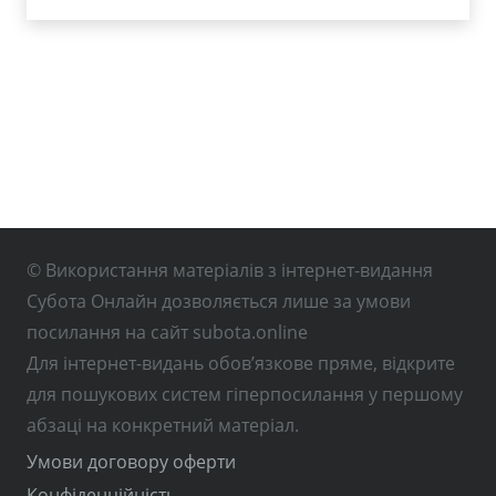
© Використання матеріалів з інтернет-видання
Субота Онлайн дозволяється лише за умови
посилання на сайт subota.online
Для інтернет-видань обов’язкове пряме, відкрите
для пошукових систем гіперпосилання у першому
абзаці на конкретний матеріал.
Умови договору оферти
Конфіденційність