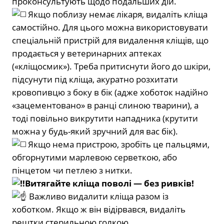
проконсультують щодо подальших дій.
Якщо поблизу немає лікаря, видаліть кліща
самостійно. Для цього можна використовувати
спеціальній пристрій для видалення кліщів, що
продається у ветеринарних аптеках
(«кліщосмик»). Треба притиснути його до шкіри,
підсунути під кліща, акуратно розхитати
кровопивцю з боку в бік (адже хоботок надійно
«зацементовано» в ранці слиною тварини), а
тоді повільно викрутити нападника (крутити
можна у будь-який зручний для вас бік).
Якщо нема пристрою, зробіть це пальцями,
обгорнутими марлевою серветкою, або
пінцетом чи петлею з нитки.
Витягайте кліща поволі — без ривків!
Важливо видалити кліща разом із
хоботком. Якщо ж він відірвався, видаліть
рештки стерильною голкою.