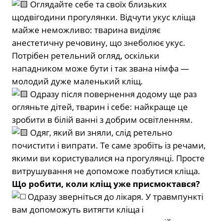
Оглядайте себе та своїх близьких
щодвігодини прогулянки. Відчути укус кліща
майже неможливо: тварина виділяє
анестетичну речовину, що знеболює укус.
Потрібен ретельний огляд, оскільки
нападником може бути і так звана німфа —
молодий дуже маленький кліщ.
Одразу після повернення додому ще раз
огляньте дітей, тварин і себе: найкраще це
зробити в білій ванні з добрим освітленням.
Одяг, який ви зняли, слід ретельно
почистити і випрати. Те саме зробіть із речами,
якими ви користувалися на прогулянці. Просте
витрушування не допоможе позбутися кліща.
Що робити, коли кліщ уже присмоктався?
Одразу зверніться до лікаря. У травмпункті
вам допоможуть витягти кліща і