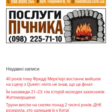
Недавні записи
40 років тому Фредді Мерк’юрі востаннє вийшов
на сцену з Queen: ніхто не знав, що це фінал
Їм назавжди 21–23: сім історій молодих захисників
Житомирщини
Труни висіли на скелях понад 2 тисячі років: ДНК
розкрила, хто залишив їх у Китаї