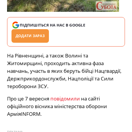
ПІДПИШІТЬСЯ НА НАС В GOOGLE
ДОДАТИ ЗАРАЗ
На Рівненщині, а також Волині та
Житомирщині, проходить активна фаза
навчань, участь в яких беруть бійці Нацгвардії,
Держприкордонслужби, Нацполіції та Сили
тероборони ЗСУ.
Про це 7 вересня
повідомили
на сайті
офіційного вісника міністерства оборони
АрміяINFORM.
РЕКЛАМА