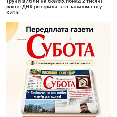
Труни висіли на скелях понад 2 тисячі
років: ДНК розкрила, хто залишив їх у
Китаї