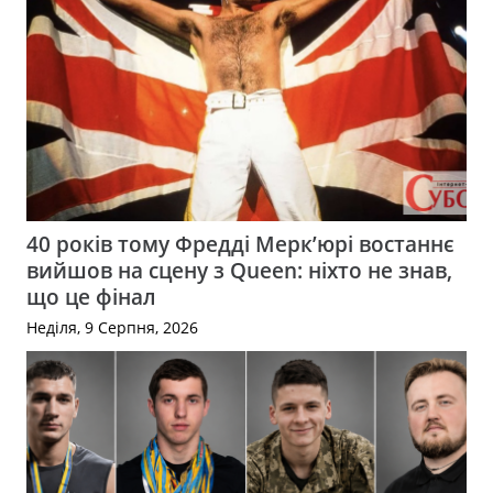
40 років тому Фредді Мерк’юрі востаннє
вийшов на сцену з Queen: ніхто не знав,
що це фінал
Неділя, 9 Серпня, 2026