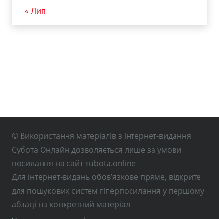
« Лип
© Використання матеріалів з інтернет-видання
Субота Онлайн дозволяється лише за умови
посилання на сайт subota.online
Для інтернет-видань обов’язкове пряме, відкрите
для пошукових систем гіперпосилання у першому
абзаці на конкретний матеріал.