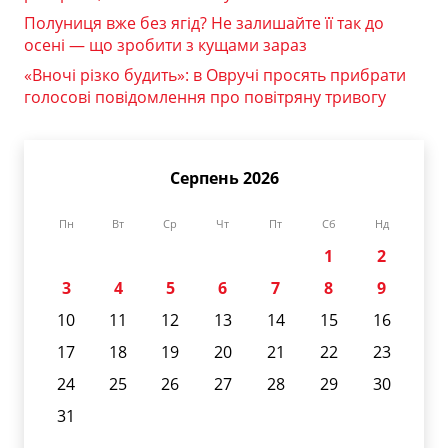
Полуниця вже без ягід? Не залишайте її так до
осені — що зробити з кущами зараз
«Вночі різко будить»: в Овручі просять прибрати
голосові повідомлення про повітряну тривогу
Серпень 2026
Пн
Вт
Ср
Чт
Пт
Сб
Нд
1
2
3
4
5
6
7
8
9
10
11
12
13
14
15
16
17
18
19
20
21
22
23
24
25
26
27
28
29
30
31