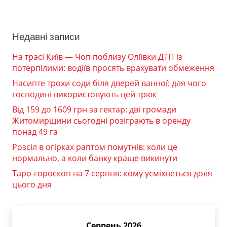
Недавні записи
На трасі Київ — Чоп поблизу Оліївки ДТП із
потерпілими: водіїв просять врахувати обмеження
Насипте трохи соди біля дверей ванної: для чого
господині використовують цей трюк
Від 159 до 1609 грн за гектар: дві громади
Житомирщини сьогодні розіграють в оренду
понад 49 га
Розсіл в огірках раптом помутнів: коли це
нормально, а коли банку краще викинути
Таро-гороскоп на 7 серпня: кому усміхнеться доля
цього дня
Серпень 2026