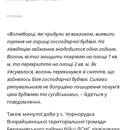
РЕКЛАМА
«Вогнеборці, які прибули за викликом, виявили
горіння на горищі господарчої будівлі. На
ліквідацію займання знадобилося одна година.
Вогонь встиг знищити покрівлю на площі 1 кв.
м. та перекриття на площі 2 кв. м. Як
з’ясувалося, вогонь перекинувся зі сміття, що
зайнялось біля господарчої будівлі. Силами
рятувальників не допущено поширення полум’я
цією будівлею та сусідськими»,
– йдеться у
повідомленні.
Також минулої доби у с. Чорнорудка
Вчорайшенської територіальної громади
Бердичівського району бійці ДСНС ліквідували