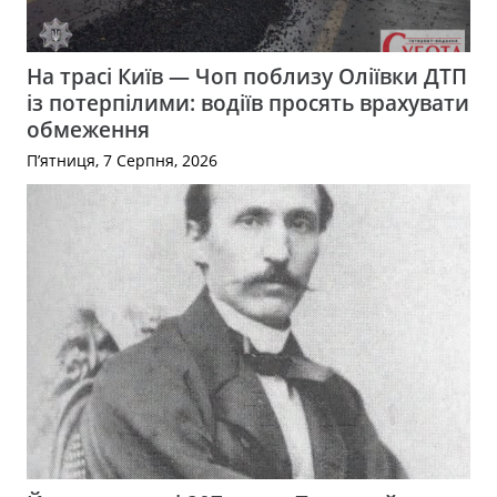
На трасі Київ — Чоп поблизу Оліївки ДТП
із потерпілими: водіїв просять врахувати
обмеження
П’ятниця, 7 Серпня, 2026