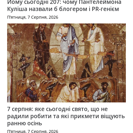
Йому сьогодні 207: чому Пантелеймона
Куліша назвали б блогером і PR-генієм
П’ятниця, 7 Серпня, 2026
7 серпня: яке сьогодні свято, що не
радили робити та які прикмети віщують
ранню осінь
П’ятниця, 7 Серпня, 2026