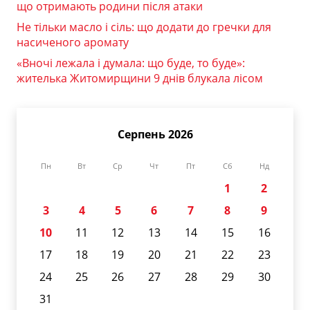
що отримають родини після атаки
Не тільки масло і сіль: що додати до гречки для
насиченого аромату
«Вночі лежала і думала: що буде, то буде»:
жителька Житомирщини 9 днів блукала лісом
Серпень 2026
Пн
Вт
Ср
Чт
Пт
Сб
Нд
1
2
3
4
5
6
7
8
9
10
11
12
13
14
15
16
17
18
19
20
21
22
23
24
25
26
27
28
29
30
31