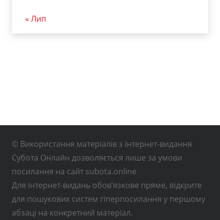
« Лип
© Використання матеріалів з інтернет-видання
Субота Онлайн дозволяється лише за умови
посилання на сайт subota.online
Для інтернет-видань обов’язкове пряме, відкрите
для пошукових систем гіперпосилання у першому
абзаці на конкретний матеріал.