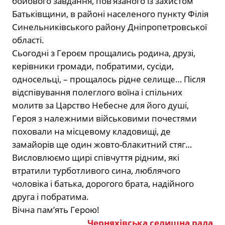
бойового завдання, пов‘язаного із захистом
Батьківщини, в районі населеного пункту Філія
Синельниківського району Дніпропетровської
області.
Сьогодні з Героєм прощались родина, друзі,
керівники громади, побратими, сусіди,
односельці, – прощалось рідне селище… Після
відспівування полеглого воїна і спільних
молитв за Царство Небесне для його душі,
Героя з належними військовими почестями
поховали на місцевому кладовищі, де
замайорів ще один жовто-блакитний стяг…
Висловлюємо щирі співчуття рідним, які
втратили турботливого сина, люблячого
чоловіка і батька, дорогого брата, надійного
друга і побратима.
Вічна пам’ять Герою!
Черняхівська селищна рада