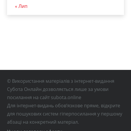
« Лип
© Використання матеріалів з інтернет-видання
Субота Онлайн дозволяється лише за умови
посилання на сайт subota.online
Для інтернет-видань обов’язкове пряме, відкрите
для пошукових систем гіперпосилання у першому
абзаці на конкретний матеріал.