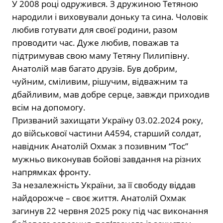
У 2008 році одружився. З дружиною Тетяною
народили і виховували доньку та сина. Чоловік
любив готувати для своєї родини, разом
проводити час. Дуже любив, поважав та
підтримував свою маму Тетяну Пилипівну.
Анатолій мав багато друзів. Був добрим,
чуйним, сміливим, рішучим, відважним та
дбайливим, мав добре серце, завжди приходив
всім на допомогу.
Призваний захищати Україну 03.02.2024 року,
до військової частини А4594, старший солдат,
навідник Анатолій Охмак з позивним “Тос”
мужньо виконував бойові завдання на різних
напрямках фронту.
За незалежність України, за її свободу віддав
найдорожче – своє життя. Анатолій Охмак
загинув 22 червня 2025 року під час виконання