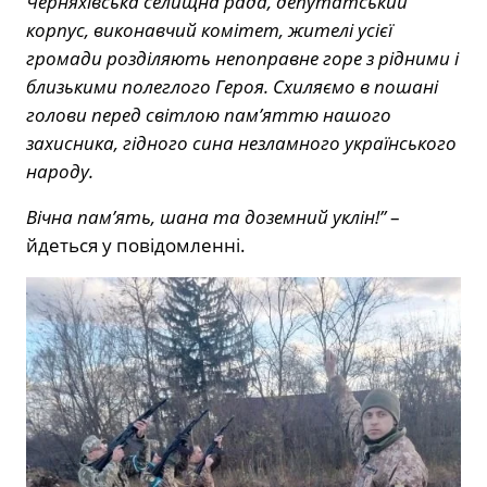
Черняхівська селищна рада, депутатський
корпус, виконавчий комітет, жителі усієї
громади розділяють непоправне горе з рідними і
близькими полеглого Героя. Схиляємо в пошані
голови перед світлою пам’яттю нашого
захисника, гідного сина незламного українського
народу.
Вічна пам’ять, шана та доземний уклін!”
–
йдеться у повідомленні.