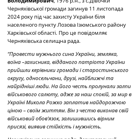
Володимирович
, 1976 р.н., з с.Дівочки
Черняхівської громади загинув 11 листопада
2024 року під час захисту України біля
населеного пункту Лозова Ізюмського району
Харківської області. Про це повідомляє
Черняхівська селищна рада.
“Провести мужнього сина України, земляка,
воїна –захисника, відданого патріота України
прийшли керівники громади і старостинського
округу, односельчани, друзі, найближчі та
найрідніші люди. На його честь пролунали залпи
військового салюту, адже за наш спокій, за мир в
Україні Микола Рожко заплатив найдорожчою
ціною – своїм життям. Він з честю виконав свій
військовий обов’язок, залишившись вірним
присязі, виявив стійкість і мужність.