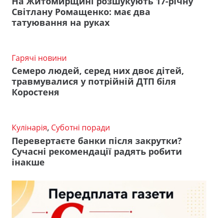
На Житомирщині розшукують 17-річну
Світлану Ромащенко: має два
татуювання на руках
Гарячі новини
Семеро людей, серед них двоє дітей,
травмувалися у потрійній ДТП біля
Коростеня
Кулінарія
,
Суботні поради
Перевертаєте банки після закрутки?
Сучасні рекомендації радять робити
інакше