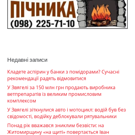
Недавні записи
Кладете аспірин у банки з помідорами? Сучасні
рекомендації радять відмовитися
У Звягелі за 150 млн грн продають виробника
ветпрепаратів із великим промисловим
комплексом
У Звягелі зіткнулися авто і мотоцикл: водій був без
свідомості, водійку деблокували рятувальники
Понад рік вважався зниклим безвісти: на
Житомирщину «на щиті» повертається Іван