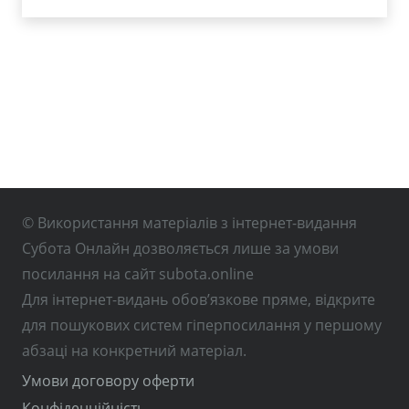
© Використання матеріалів з інтернет-видання
Субота Онлайн дозволяється лише за умови
посилання на сайт subota.online
Для інтернет-видань обов’язкове пряме, відкрите
для пошукових систем гіперпосилання у першому
абзаці на конкретний матеріал.
Умови договору оферти
Конфіденційність