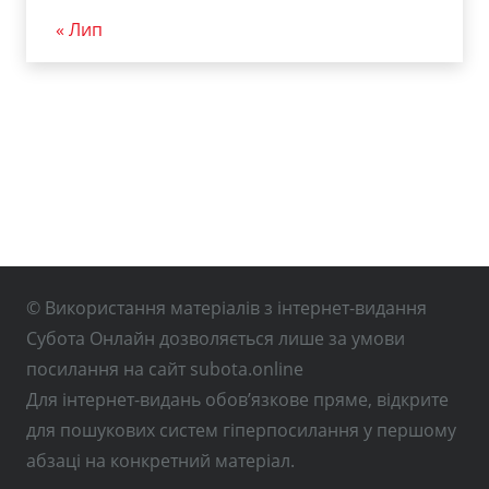
« Лип
© Використання матеріалів з інтернет-видання
Субота Онлайн дозволяється лише за умови
посилання на сайт subota.online
Для інтернет-видань обов’язкове пряме, відкрите
для пошукових систем гіперпосилання у першому
абзаці на конкретний матеріал.