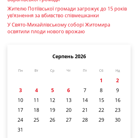
Жителю Потіївської громади загрожує до 15 років
ув’язнення за вбивство співмешканки
У Свято-Михайлівському соборі Житомира
освятили плоди нового врожаю
Серпень 2026
Пн
Вт
Ср
Чт
Пт
Сб
Нд
1
2
3
4
5
6
7
8
9
10
11
12
13
14
15
16
17
18
19
20
21
22
23
24
25
26
27
28
29
30
31