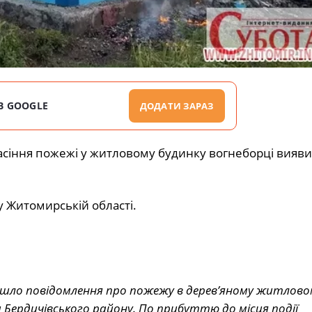
В GOOGLE
ДОДАТИ ЗАРАЗ
гасіння пожежі у житловому будинку вогнеборці вияви
 Житомирській області.
дійшло повідомлення про пожежу в дерев’яному житлово
 Бердичівського району. По прибуттю до місця події