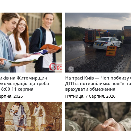
ників на Житомирщині
На трасі Київ — Чоп поблизу 
комендації: що треба
ДТП із потерпілими: водіїв п
18:00 11 серпня
врахувати обмеження
ерпня, 2026
П’ятниця, 7 Серпня, 2026