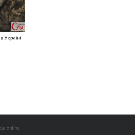
 в Україні
ta.online