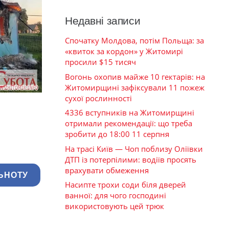
Недавні записи
Спочатку Молдова, потім Польща: за
«квиток за кордон» у Житомирі
просили $15 тисяч
Вогонь охопив майже 10 гектарів: на
Житомирщині зафіксували 11 пожеж
сухої рослинності
4336 вступників на Житомирщині
отримали рекомендації: що треба
зробити до 18:00 11 серпня
На трасі Київ — Чоп поблизу Оліївки
ДТП із потерпілими: водіїв просять
врахувати обмеження
ЬНОТУ
Насипте трохи соди біля дверей
ванної: для чого господині
використовують цей трюк