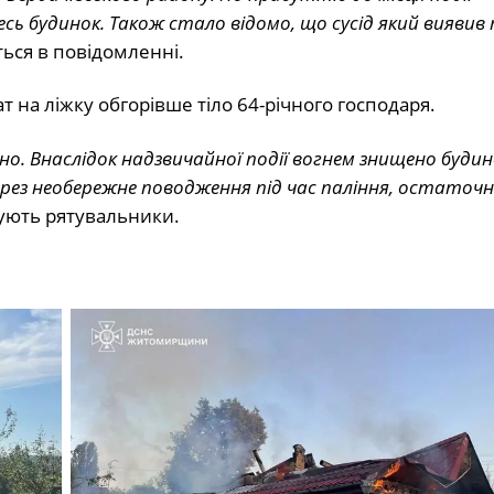
ь будинок. Також стало відомо, що сусід який виявив
еться в повідомленні.
ат на ліжку обгорівше тіло 64-річного господаря.
ано. Внаслідок надзвичайної події вогнем знищено будин
рез необережне поводження під час паління, остаточ
вують рятувальники.