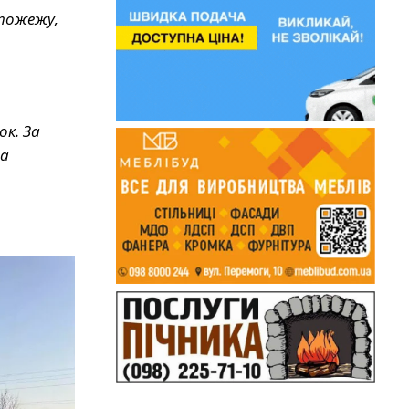
 пожежу,
ок. За
на