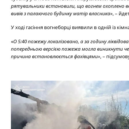
рятувальники встановили, що вогнем охоплено вес
вивів з палаючого будинку матір власника»
, – йд
У ході гасіння вогнеборці виявили в одній із кімн
«
О 5:40 пожежу локалізовано, а за годину ліквідов
попередньою версією пожежа могла виникнути че
причина встановлюється фахівцями»
, – підсумо