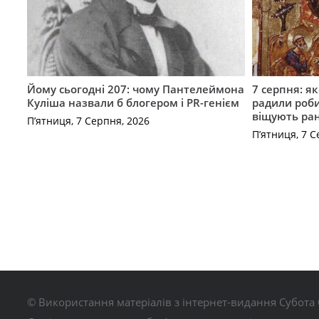
Йому сьогодні 207: чому Пантелеймона
7 серпня: як
Куліша назвали б блогером і PR-генієм
радили роби
віщують ра
П’ятниця, 7 Серпня, 2026
П’ятниця, 7 С
© Використання матеріалів з інтернет-видання Субота 