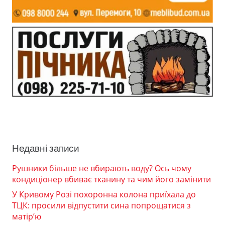
Недавні записи
Рушники більше не вбирають воду? Ось чому
кондиціонер вбиває тканину та чим його замінити
У Кривому Розі похоронна колона приїхала до
ТЦК: просили відпустити сина попрощатися з
матір’ю