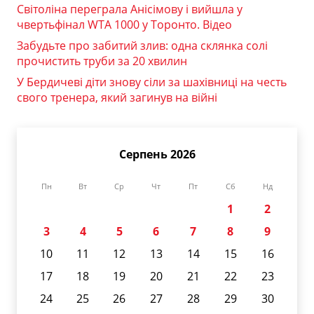
Світоліна переграла Анісімову і вийшла у
чвертьфінал WTA 1000 у Торонто. Відео
Забудьте про забитий злив: одна склянка солі
прочистить труби за 20 хвилин
У Бердичеві діти знову сіли за шахівниці на честь
свого тренера, який загинув на війні
Серпень 2026
Пн
Вт
Ср
Чт
Пт
Сб
Нд
1
2
3
4
5
6
7
8
9
10
11
12
13
14
15
16
17
18
19
20
21
22
23
24
25
26
27
28
29
30