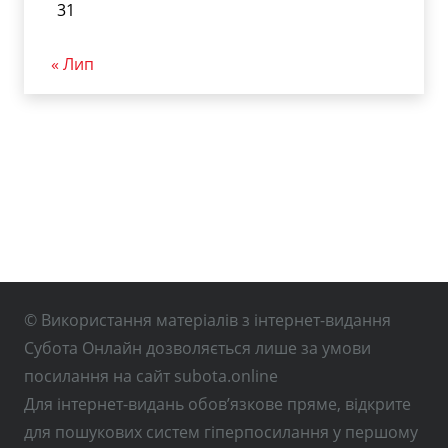
31
« Лип
© Використання матеріалів з інтернет-видання
Субота Онлайн дозволяється лише за умови
посилання на сайт subota.online
Для інтернет-видань обов’язкове пряме, відкрите
для пошукових систем гіперпосилання у першому