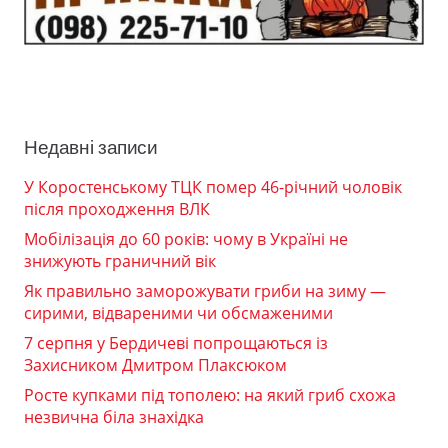
Недавні записи
У Коростенському ТЦК помер 46-річний чоловік
після проходження ВЛК
Мобілізація до 60 років: чому в Україні не
знижують граничний вік
Як правильно заморожувати гриби на зиму —
сирими, відвареними чи обсмаженими
7 серпня у Бердичеві попрощаються із
Захисником Дмитром Плаксюком
Росте купками під тополею: на який гриб схожа
незвична біла знахідка