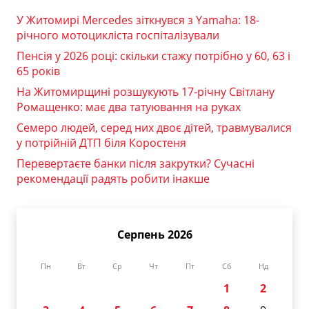
У Житомирі Mercedes зіткнувся з Yamaha: 18-
річного мотоцикліста госпіталізували
Пенсія у 2026 році: скільки стажу потрібно у 60, 63 і
65 років
На Житомирщині розшукують 17-річну Світлану
Ромащенко: має два татуювання на руках
Семеро людей, серед них двоє дітей, травмувалися
у потрійній ДТП біля Коростеня
Перевертаєте банки після закрутки? Сучасні
рекомендації радять робити інакше
Серпень 2026
Пн
Вт
Ср
Чт
Пт
Сб
Нд
1
2