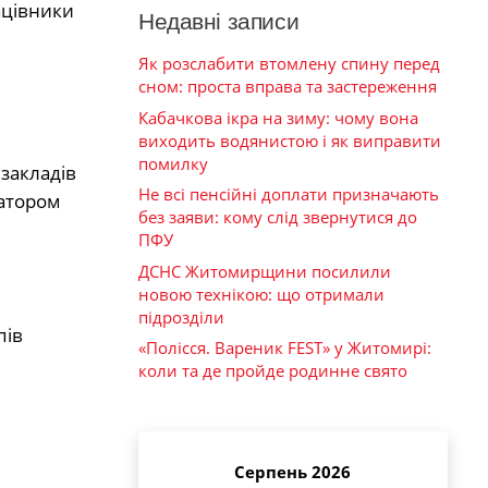
рацівники
Недавні записи
Як розслабити втомлену спину перед
сном: проста вправа та застереження
Кабачкова ікра на зиму: чому вона
виходить водянистою і як виправити
помилку
 закладів
Не всі пенсійні доплати призначають
ратором
без заяви: кому слід звернутися до
ПФУ
ДСНС Житомирщини посилили
новою технікою: що отримали
підрозділи
пів
«Полісся. Вареник FEST» у Житомирі:
коли та де пройде родинне свято
Серпень 2026