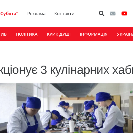
“Субота”
Реклама
Контакти
ЗИВ
ПОЛІТИКА
КРИК ДУШІ
ІНФОРМАЦІЯ
УКРАЇН
іонує 3 кулінарних хаб