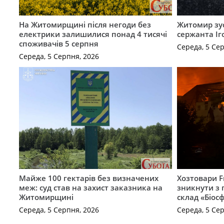
На Житомирщині після негоди без
Житомир зус
електрики залишилися понад 4 тисячі
сержанта Іг
споживачів 5 серпня
Середа, 5 Се
Середа, 5 Серпня, 2026
Майже 100 гектарів без визначених
Хозтовари 
меж: суд став на захист заказника на
зникнути з 
Житомирщині
склад «Біосф
Середа, 5 Серпня, 2026
Середа, 5 Се