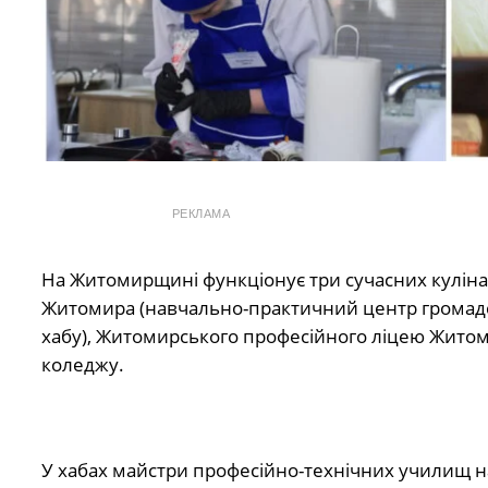
РЕКЛАМА
На Житомирщині функціонує три сучасних кулінар
Житомира (навчально-практичний центр громадсь
хабу), Житомирського професійного ліцею Житом
коледжу.
У хабах майстри професійно-технічних училищ н