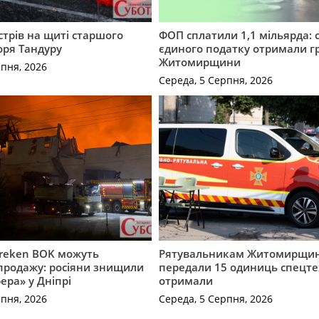
трів на щиті старшого
ФОП сплатили 1,1 мільярда: 
оря Тандуру
єдиного податку отримали 
Житомирщини
рпня, 2026
Середа, 5 Серпня, 2026
Freken BOK можуть
Рятувальникам Житомирщи
продажу: росіяни знищили
передали 15 одиниць спецте
ера» у Дніпрі
отримали
рпня, 2026
Середа, 5 Серпня, 2026