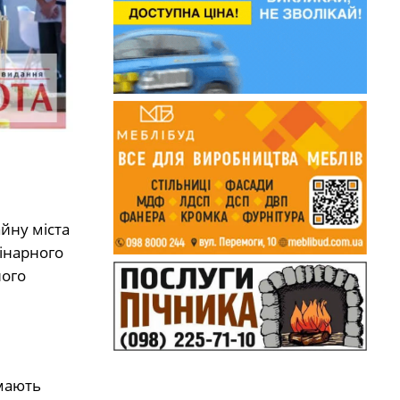
йну міста
інарного
ного
имають