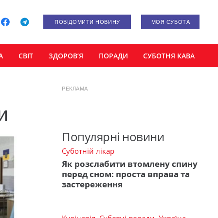
ПОВІДОМИТИ НОВИНУ
МОЯ СУБОТА
А
СВІТ
ЗДОРОВ’Я
ПОРАДИ
СУБОТНЯ КАВА
РЕКЛАМА
и
Популярні новини
Суботній лікар
Як розслабити втомлену спину
перед сном: проста вправа та
застереження
Кулінарія
,
Суботні поради
,
Україна