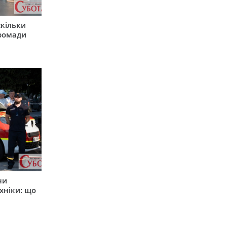
скільки
громади
ни
хніки: що