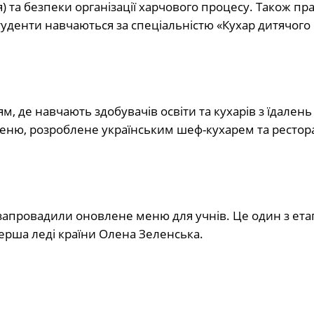
ня) та безпеки організації харчового процесу. Також п
туденти навчаються за спеціальністю «Кухар дитячого
, де навчають здобувачів освіти та кухарів з їдалень
 меню, розроблене українським шеф-кухарем та ресто
 запровадили оновлене меню для учнів. Це один з ета
ерша леді країни Олена Зеленська.