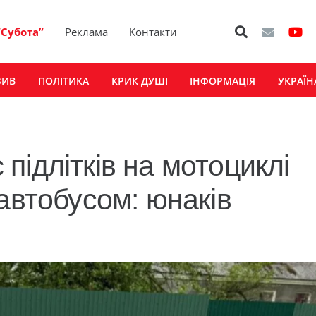
“Субота”
Реклама
Контакти
ЗИВ
ПОЛІТИКА
КРИК ДУШІ
ІНФОРМАЦІЯ
УКРАЇН
ідлітків на мотоциклі
автобусом: юнаків