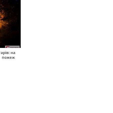
арів: на
1 пожеж