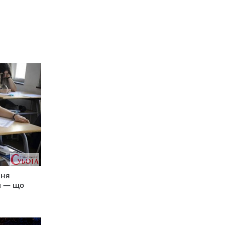
пня
и — що