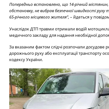
Попередньо встановлено, що 14-річний містянин
обстановку, не вибрав безпечної швидкості руху 
65-річного місцевого жителя”,
– йдеться у повідо
Унаслідок ДТП травми отримали водій мотоцикла
медичного закладу для надання необхідної допом
За вказаним фактом слідчі розпочали досудове ро
дорожнього руху або експлуатації транспорту ос
кодексу України.