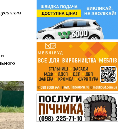
еруванням
ки
льного