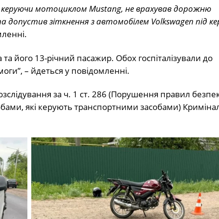
, керуючи мотоциклом Mustang, не врахував дорожню
та допустив зіткнення з автомобілем Volkswagen під к
мленні.
 та його 13-річний пасажир.
Обох госпіталізували
до
оги”, – йдеться у повідомленні.
зслідування за ч. 1 ст. 286 (Порушення правил безпе
обами, які керують транспортними засобами) Криміна