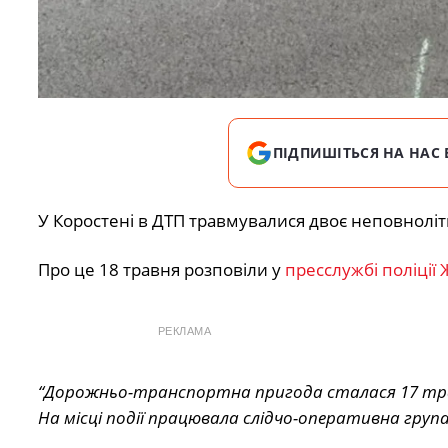
ПІДПИШІТЬСЯ НА НАС 
У Коростені в ДТП травмувалися двоє неповнолітн
Про це 18 травня розповіли у
пресслужбі поліції 
РЕКЛАМА
“Дорожньо-транспортна пригода сталася 17 травн
На місці події працювала слідчо-оперативна група