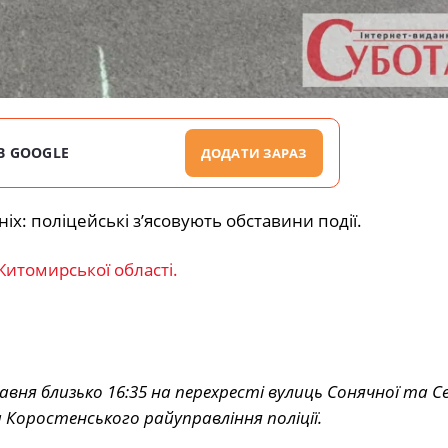
В GOOGLE
ДОДАТИ ЗАРАЗ
іх: поліцейські з’ясовують обставини події.
Житомирської області.
я близько 16:35 на перехресті вулиць Сонячної та Се
 Коростенського райуправління поліції.