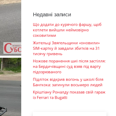
Недавні записи
Що додати до курячого фаршу, щоб
котлети вийшли неймовірно
соковитими
Жительці Звягельщини «оновили»
SIM-картку й завдали збитків на 31
тисячу гривень
Ножове поранення шиї після застілля:
на Бердичівщині суд взяв під варту
підозрюваного
Підліток відкрив вогонь у школі біля
Бангкока: загинули восьмеро людей
Кріштіану Роналду показав свій гараж
із Ferrari та Bugatti