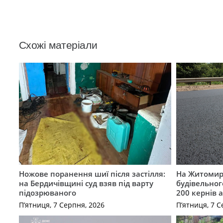
Схожі матеріали
Ножове поранення шиї після застілля:
На Житомир
на Бердичівщині суд взяв під варту
будівельног
підозрюваного
200 кернів 
П’ятниця, 7 Серпня, 2026
П’ятниця, 7 С