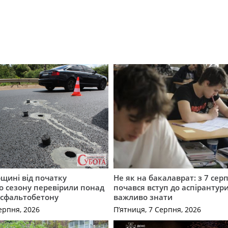
щині від початку
Не як на бакалаврат: з 7 сер
о сезону перевірили понад
почався вступ до аспірантур
асфальтобетону
важливо знати
ерпня, 2026
П’ятниця, 7 Серпня, 2026