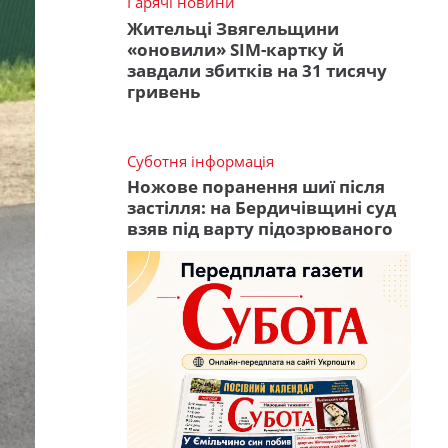
Гарячі новини
Жительці Звягельщини
«оновили» SIM-картку й
завдали збитків на 31 тисячу
гривень
Суботня інформація
Ножове поранення шиї після
застілля: на Бердичівщині суд
взяв під варту підозрюваного