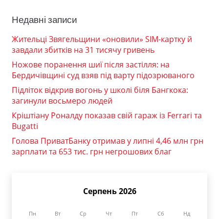
Недавні записи
Жительці Звягельщини «оновили» SIM-картку й
завдали збитків на 31 тисячу гривень
Ножове поранення шиї після застілля: на
Бердичівщині суд взяв під варту підозрюваного
Підліток відкрив вогонь у школі біля Бангкока:
загинули восьмеро людей
Кріштіану Роналду показав свій гараж із Ferrari та
Bugatti
Голова ПриватБанку отримав у липні 4,46 млн грн
зарплати та 653 тис. грн негрошових благ
Серпень 2026
Пн
Вт
Ср
Чт
Пт
Сб
Нд