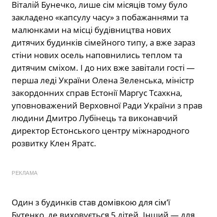
Віталій Бунечко, лише сім місяців тому було
закладено «капсулу часу» з побажаннями та
малюнками на місці будівництва нових
дитячих будинків сімейного типу, а вже зараз
стіни нових осель наповнились теплом та
дитячим сміхом. І до них вже завітали гості —
перша леді України Олена Зеленська, міністр
закордонних справ Естонії Маргус Тсахкна,
уповноважений Верховної Ради України з прав
людини Дмитро Лубінець та виконавчий
директор Естонського центру міжнародного
розвитку Клен Яратс.
РЕКЛАМА
Один з будинків став домівкою для сім’ї
Бутенко, де виховується 5 дітей. Інший — для