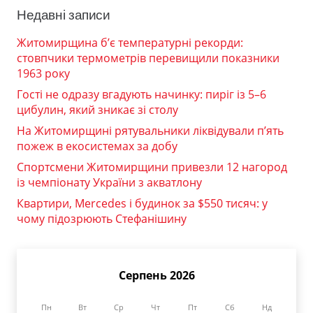
Недавні записи
Житомирщина б’є температурні рекорди:
стовпчики термометрів перевищили показники
1963 року
Гості не одразу вгадують начинку: пиріг із 5–6
цибулин, який зникає зі столу
На Житомирщині рятувальники ліквідували п’ять
пожеж в екосистемах за добу
Спортсмени Житомирщини привезли 12 нагород
із чемпіонату України з акватлону
Квартири, Mercedes і будинок за $550 тисяч: у
чому підозрюють Стефанішину
Серпень 2026
Пн
Вт
Ср
Чт
Пт
Сб
Нд