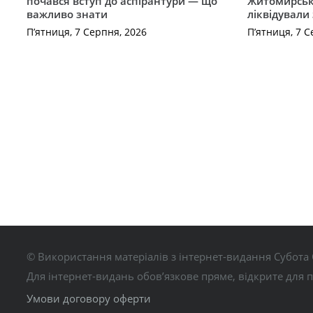
почався вступ до аспірантури — що
Житомирськ
важливо знати
ліквідували
П’ятниця, 7 Серпня, 2026
П’ятниця, 7 С
© Використання матеріалів з інтернет-видання Субота 
Для інтернет-видань обов’язкове пряме, відкрите для 
Умови договору оферти