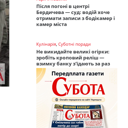
Після погоні в центрі
Бердичева — суд: водій хоче
отримати записи з бодікамер і
камер міста
Кулінарія
,
Суботні поради
Не викидайте великі огірки:
зробіть кроповий реліш —
взимку банку з’їдають за раз