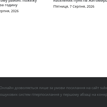
ому районі: пожежу
населених пунктів Житоми
 за годину
П’ятниця, 7 Серпня, 2026
ерпня, 2026
Онлайн дозволяється лише за умови посилання на сайт subo
пошукових систем гіперпосилання у першому абзаці на конк