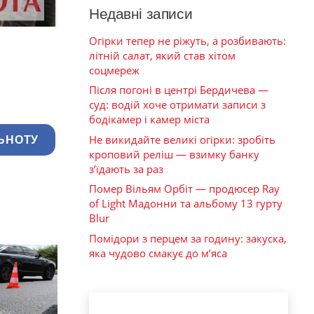
Недавні записи
Огірки тепер не ріжуть, а розбивають:
літній салат, який став хітом
соцмереж
Після погоні в центрі Бердичева —
суд: водій хоче отримати записи з
бодікамер і камер міста
Не викидайте великі огірки: зробіть
ЬНОТУ
кроповий реліш — взимку банку
з’їдають за раз
Помер Вільям Орбіт — продюсер Ray
of Light Мадонни та альбому 13 гурту
Blur
Помідори з перцем за годину: закуска,
яка чудово смакує до м’яса