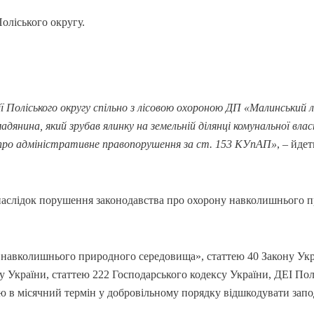
оліського округу.
ї Поліського округу спільно з лісовою охороною ДП «Малинський л
на, який зрубав ялинку на земельній ділянці комунальної влас
 про адміністративне правопорушення за ст. 153 КУпАП»
, – йдет
внаслідок порушення законодавства про охорону навколишнього 
у навколишнього природного середовища», статтею 40 Закону Ук
ксу України, статтею 222 Господарського кодексу України, ДЕІ Пол
ю в місячний термін у добровільному порядку відшкодувати запо