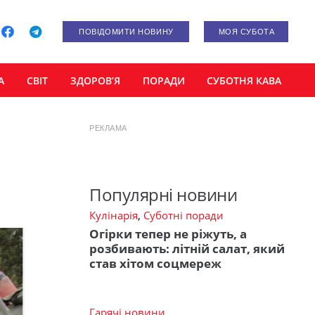
ПОВІДОМИТИ НОВИНУ
МОЯ СУБОТА
А
СВІТ
ЗДОРОВ’Я
ПОРАДИ
СУБОТНЯ КАВА
РЕКЛАМА
Популярні новини
Кулінарія
,
Суботні поради
Огірки тепер не ріжуть, а
розбивають: літній салат, який
став хітом соцмереж
Гарячі новини