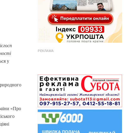
ісгосп
РЕКЛАМА
ності
ься у
природного
раїни «Про
іського
діяні