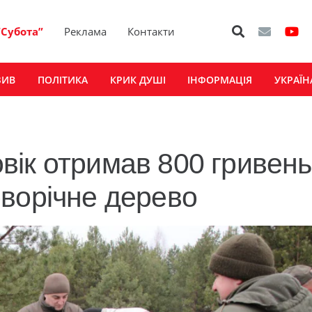
“Субота”
Реклама
Контакти
ЗИВ
ПОЛІТИКА
КРИК ДУШІ
ІНФОРМАЦІЯ
УКРАЇН
ік отримав 800 гривень
ворічне дерево