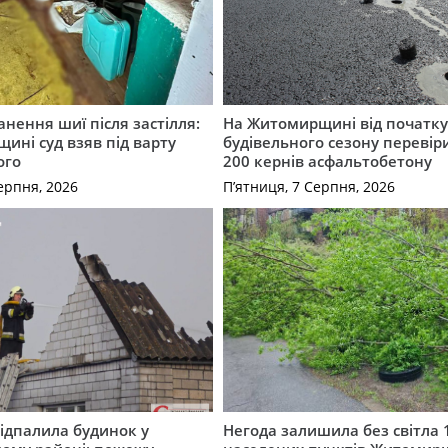
нення шиї після застілля:
На Житомирщині від початк
щині суд взяв під варту
будівельного сезону перевір
ого
200 кернів асфальтобетону
ерпня, 2026
П’ятниця, 7 Серпня, 2026
ідпалила будинок у
Негода залишила без світла 