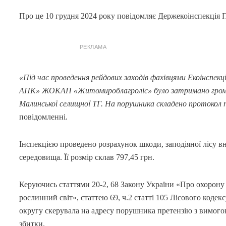
Про це 10 грудня 2024 року повідомляє Держекоінспекція П
РЕКЛАМА
«Під час проведення рейдових заходів фахівцями Екоінспекці
АПК» ЖОКАП «Житомироблагроліс» було затримано громадяни
Малинської селищної ТГ. На порушника складено протокол
повідомленні.
Інспекцією проведено розрахунок шкоди, заподіяної лісу 
середовища. Її розмір склав 797,45 грн.
Керуючись статтями 20-2, 68 Закону України «Про охорон
рослинний світ», статтею 69, ч.2 статті 105 Лісового коде
округу скерувала на адресу порушника претензію з вимого
збитки.