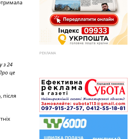
 отримала
РЕКЛАМА
 з 24
Про це
 після
тніх