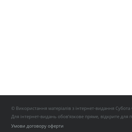
© Використання матеріалів з інтернет-видання Субота 
Для інтернет-видань обов’язкове пряме, відкрите для 
Умови договору оферти