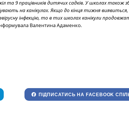
кіл та 9 працівників дитячих садків. У школах також 
ебувають на канікулах. Якщо до кінця тижня виявиться,
навірусну інфекцію, то в тих школах канікули продовжа
оінформувала Валентина Адаменко.
ПІДПИСАТИСЬ НА FACEBOOK СПІЛ