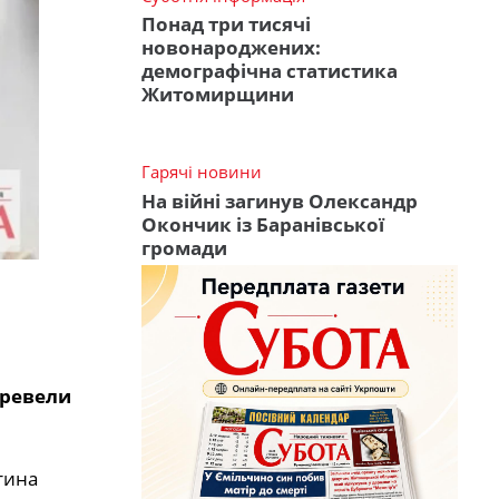
Понад три тисячі
новонароджених:
демографічна статистика
Житомирщини
Гарячі новини
На війні загинув Олександр
Окончик із Баранівської
громади
еревели
тина