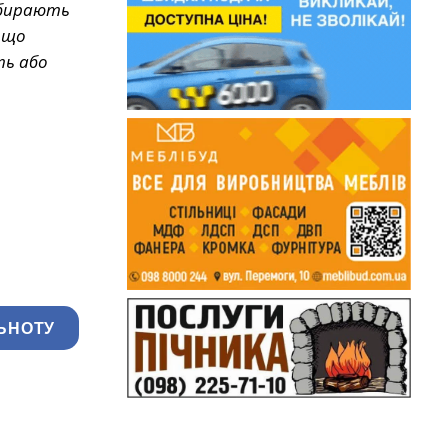
збирають
 що
ть або
ЬНОТУ