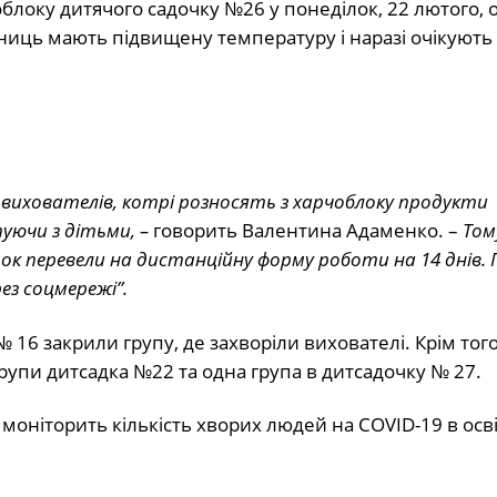
облоку дитячого садочку №26 у понеділок, 22 лютого,
ниць мають підвищену температуру і наразі очікують
 вихователів, котрі розносять з харчоблоку продукти
уючи з дітьми, –
говорить Валентина Адаменко. –
Тому
к перевели на дистанційну форму роботи на 14 днів. 
ез соцмережі”.
6 закрили групу, де захворіли вихователі. Крім того,
упи дитсадка №22 та одна група в дитсадочку № 27.
моніторить кількість хворих людей на COVID-19 в осві