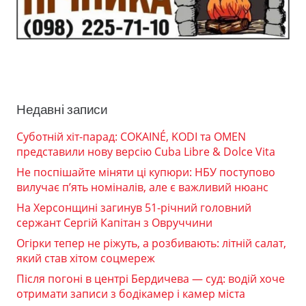
Недавні записи
Суботній хіт-парад: COKAINÉ, KODI та OMEN
представили нову версію Cuba Libre & Dolce Vita
Не поспішайте міняти ці купюри: НБУ поступово
вилучає п’ять номіналів, але є важливий нюанс
На Херсонщині загинув 51-річний головний
сержант Сергій Капітан з Овруччини
Огірки тепер не ріжуть, а розбивають: літній салат,
який став хітом соцмереж
Після погоні в центрі Бердичева — суд: водій хоче
отримати записи з бодікамер і камер міста