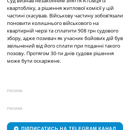
Суд визнав незаконним зняття АТОвця із
квартобліку, а рішення житлової комісії у цій
частині скасував. Військову частину зобов’язали
поновити колишнього військового на
квартирній черзі та сплатити 908 грн судового
збору, адже позивач як учасник бойових дій був
звільнений від його сплати при поданні такого
позову. Протягом 30-ти днів судове рішення
може бути оскаржене.
РЕКЛАМА
РЕКЛАМА
ПІДПИСАТИСЬ НА TELEGRAM КАНАЛ