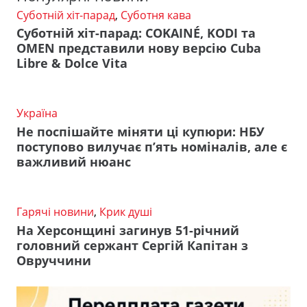
Суботній хіт-парад
,
Суботня кава
Суботній хіт-парад: COKAINÉ, KODI та
OMEN представили нову версію Cuba
Libre & Dolce Vita
Україна
Не поспішайте міняти ці купюри: НБУ
поступово вилучає п’ять номіналів, але є
важливий нюанс
Гарячі новини
,
Крик душі
На Херсонщині загинув 51-річний
головний сержант Сергій Капітан з
Овруччини