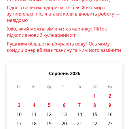
Одне з великих підприємств біля Житомира
зупиняється після атаки: коли відновить роботу —
невідомо
Хліб, який можна зім’яти як хмаринку: TikTok
підхопив новий кулінарний хіт
Рушники більше не вбирають воду? Ось чому
кондиціонер вбиває тканину та чим його замінити
Серпень 2026
Пн
Вт
Ср
Чт
Пт
Сб
Нд
1
2
3
4
5
6
7
8
9
10
11
12
13
14
15
16
17
18
19
20
21
22
23