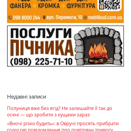
Недавні записи
Полуниця вже без ягід? Не залишайте її так до
осені — що зробити з кущами зараз
«Вночі різко будить»: в Овручі просять прибрати
голосові повідомлення про повітряну тривогу