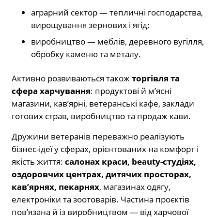
аграрний сектор — тепличні господарства,
вирощування зернових і ягід;
виробництво — меблів, деревного вугілля,
обробку каменю та металу.
Активно розвиваються також
торгівля та
сфера харчування
: продуктові й м’ясні
магазини, кав’ярні, ветеранські кафе, заклади
готових страв, виробництво та продаж кави.
Дружини ветеранів переважно реалізують
бізнес-ідеї у сферах, орієнтованих на комфорт і
якість життя:
салонах краси, beauty-студіях,
оздоровчих центрах, дитячих просторах,
кав’ярнях, пекарнях
, магазинах одягу,
електроніки та зоотоварів. Частина проєктів
пов’язана й із виробництвом — від харчової