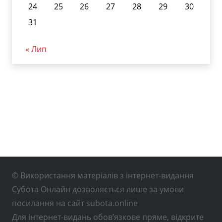
24
25
26
27
28
29
30
31
« Лип
© Використання матеріалів з інтернет-видання
Субота Онлайн дозволяється лише за умови
посилання на сайт subota.online
Для інтернет-видань обов’язкове пряме, відкрите