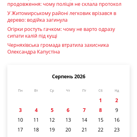
продовження: чому поліція не склала протокол
У Житомирському районі легковик врізався в
дерево: водійка загинула
Огірки ростуть гачком: чому не варто одразу
сипати калій під кущі
Черняхівська громада втратила захисника
Олександра Капустіна
Серпень 2026
Пн
Вт
Ср
Чт
Пт
Сб
Нд
1
2
3
4
5
6
7
8
9
10
11
12
13
14
15
16
17
18
19
20
21
22
23