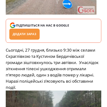
ПІДПИШІТЬСЯ НА НАС В GOOGLE
ДОДАТИ ЗАРАЗ
Сьогодні, 27 грудня, близько 9:30 між селами
Скраглівкою та Кустином Бердичівської
громади зіштовхнулось три автівки. Унаслідок
зіткнення тілесні ушкодження отримали
п’ятеро людей, один з водіїв помер у лікарні.
Наразі поліцейські з’ясовують всі обставини
події.