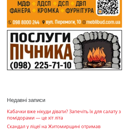
Недавні записи
Кабачки вже нікуди дівати? Запечіть їх для салату з
помідорами — це хіт літа
Скандал у ліцеї на Житомирщині отримав