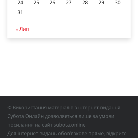
24
25
26
27
28
29
30
31
« Лип
© Використання матеріалів з інтернет-видання
Субота Онлайн дозволяється лише за умови
посилання на сайт subota.online
Для інтернет-видань обов’язкове пряме, відкрите