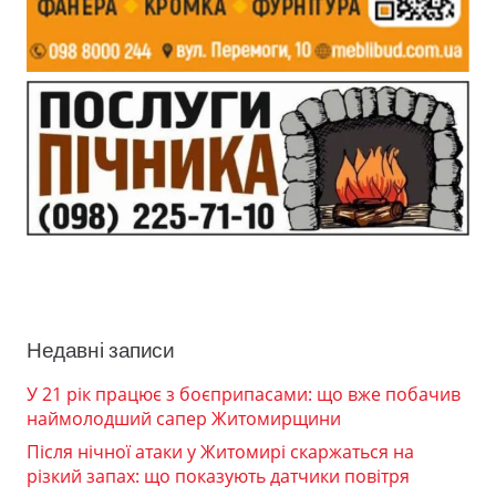
Недавні записи
У 21 рік працює з боєприпасами: що вже побачив
наймолодший сапер Житомирщини
Після нічної атаки у Житомирі скаржаться на
різкий запах: що показують датчики повітря