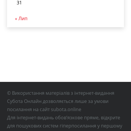
31
« Лип
© Використання матеріалів з інтернет-видання
Субота Онлайн дозволяється лише за умови
посилання на сайт subota.online
Для інтернет-видань обов’язкове пряме, відкрите
для пошукових систем гіперпосилання у першому