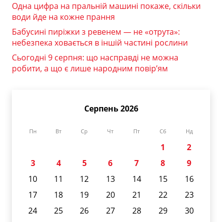
Одна цифра на пральній машині покаже, скільки
води йде на кожне прання
Бабусині пиріжки з ревенем — не «отрута»:
небезпека ховається в іншій частині рослини
Сьогодні 9 серпня: що насправді не можна
робити, а що є лише народним повір’ям
Серпень 2026
Пн
Вт
Ср
Чт
Пт
Сб
Нд
1
2
3
4
5
6
7
8
9
10
11
12
13
14
15
16
17
18
19
20
21
22
23
24
25
26
27
28
29
30