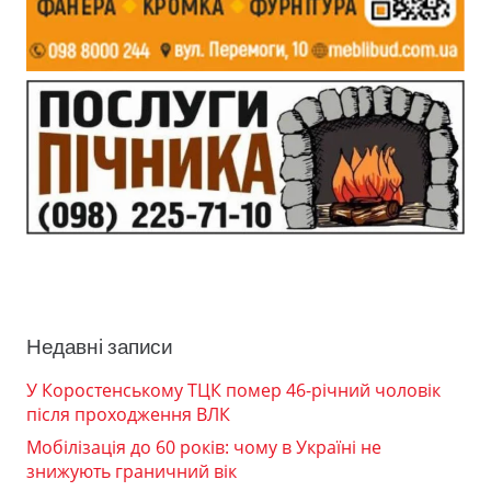
Недавні записи
У Коростенському ТЦК помер 46-річний чоловік
після проходження ВЛК
Мобілізація до 60 років: чому в Україні не
знижують граничний вік