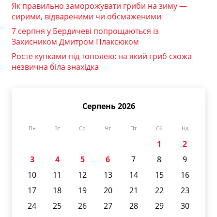
Як правильно заморожувати гриби на зиму —
сирими, відвареними чи обсмаженими
7 серпня у Бердичеві попрощаються із
Захисником Дмитром Плаксюком
Росте купками під тополею: на який гриб схожа
незвична біла знахідка
Серпень 2026
Пн
Вт
Ср
Чт
Пт
Сб
Нд
1
2
3
4
5
6
7
8
9
10
11
12
13
14
15
16
17
18
19
20
21
22
23
24
25
26
27
28
29
30