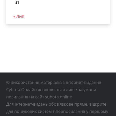
31
« Лип
© Використання матеріалів з інтернет-видання
Субота Онлайн дозволяється лише за умови
посилання на сайт subota.online
Для інтернет-видань обов’язкове пряме, відкрите
для пошукових систем гіперпосилання у першому