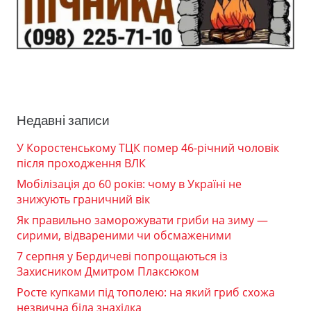
Недавні записи
У Коростенському ТЦК помер 46-річний чоловік
після проходження ВЛК
Мобілізація до 60 років: чому в Україні не
знижують граничний вік
Як правильно заморожувати гриби на зиму —
сирими, відвареними чи обсмаженими
7 серпня у Бердичеві попрощаються із
Захисником Дмитром Плаксюком
Росте купками під тополею: на який гриб схожа
незвична біла знахідка