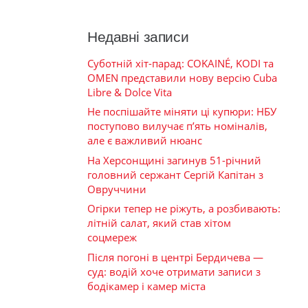
Недавні записи
Суботній хіт-парад: COKAINÉ, KODI та
OMEN представили нову версію Cuba
Libre & Dolce Vita
Не поспішайте міняти ці купюри: НБУ
поступово вилучає п’ять номіналів,
але є важливий нюанс
На Херсонщині загинув 51-річний
головний сержант Сергій Капітан з
Овруччини
Огірки тепер не ріжуть, а розбивають:
літній салат, який став хітом
соцмереж
Після погоні в центрі Бердичева —
суд: водій хоче отримати записи з
бодікамер і камер міста