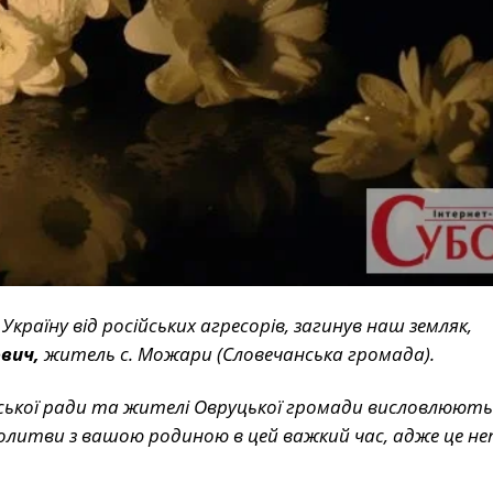
країну від російських агресорів, загинув наш земляк,
вич,
житель с. Можари (Словечанська громада).
іської ради та жителі Овруцької громади висловлюють
молитви з вашою родиною в цей важкий час, адже це н