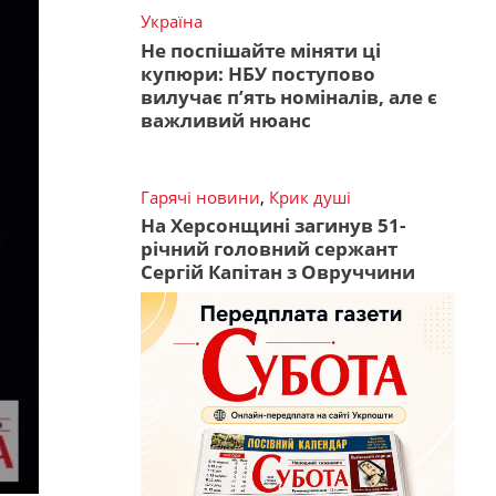
Україна
Не поспішайте міняти ці
купюри: НБУ поступово
вилучає п’ять номіналів, але є
важливий нюанс
Гарячі новини
,
Крик душі
На Херсонщині загинув 51-
річний головний сержант
Сергій Капітан з Овруччини