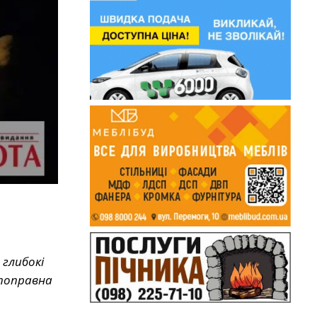
 глибокі
епоправна