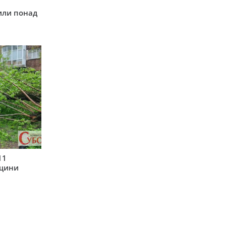
у
или понад
11
рщини