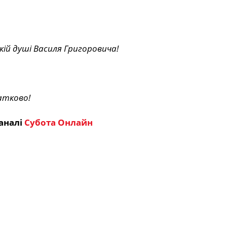
кій душі Василя Григоровича!
атково!
аналі
Субота Онлайн