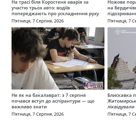
На трасі біля Коростеня аварія за
Ножове пора
участю трьох авто: водіїв
на Бердичів
попереджають про ускладнення руху
підозрюван
П’ятниця, 7 Серпня, 2026
П’ятниця, 7 С
Не як на бакалаврат: з 7 серпня
Блискавка п
почався вступ до аспірантури — що
Житомирськ
важливо знати
ліквідували
П’ятниця, 7 Серпня, 2026
П’ятниця, 7 С