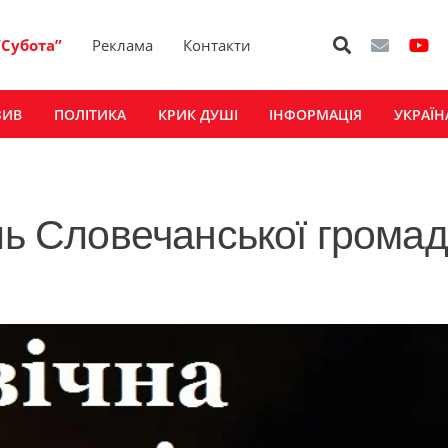
“Субота”
Реклама
Контакти
ЗИВ
ПОЛІТИКА
КРИК ДУШІ
ІНФОРМАЦІЯ
УКРАЇН
ель Словечанської грома