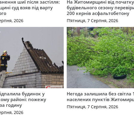
нення шиї після застілля:
На Житомирщині від початк
щині суд взяв під варту
будівельного сезону перевір
ого
200 кернів асфальтобетону
ерпня, 2026
П’ятниця, 7 Серпня, 2026
ідпалила будинок у
Негода залишила без світла 
ому районі: пожежу
населених пунктів Житоми
 за годину
П’ятниця, 7 Серпня, 2026
ерпня, 2026