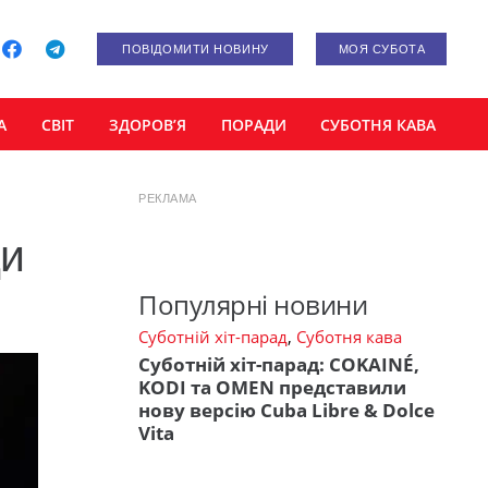
ПОВІДОМИТИ НОВИНУ
МОЯ СУБОТА
А
СВІТ
ЗДОРОВ’Я
ПОРАДИ
СУБОТНЯ КАВА
РЕКЛАМА
ди
Популярні новини
Суботній хіт-парад
,
Суботня кава
Суботній хіт-парад: COKAINÉ,
KODI та OMEN представили
нову версію Cuba Libre & Dolce
Vita