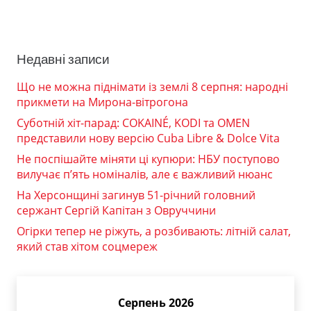
Недавні записи
Що не можна піднімати із землі 8 серпня: народні
прикмети на Мирона-вітрогона
Суботній хіт-парад: COKAINÉ, KODI та OMEN
представили нову версію Cuba Libre & Dolce Vita
Не поспішайте міняти ці купюри: НБУ поступово
вилучає п’ять номіналів, але є важливий нюанс
На Херсонщині загинув 51-річний головний
сержант Сергій Капітан з Овруччини
Огірки тепер не ріжуть, а розбивають: літній салат,
який став хітом соцмереж
Серпень 2026