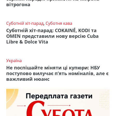
вітрогона
Суботній хіт-парад
,
Суботня кава
Суботній хіт-парад: COKAINÉ, KODI та
OMEN представили нову версію Cuba
Libre & Dolce Vita
Україна
Не поспішайте міняти ці купюри: НБУ
поступово вилучає п’ять номіналів, але є
важливий нюанс