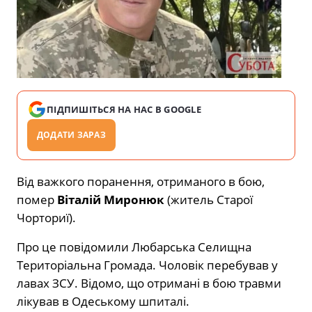
ПІДПИШІТЬСЯ НА НАС В GOOGLE
ДОДАТИ ЗАРАЗ
Від важкого поранення, отриманого в бою,
помер
Віталій Миронюк
(житель Старої
Чорториї).
Про це повідомили Любарська Селищна
Територіальна Громада. Чоловік перебував у
лавах ЗСУ. Відомо, що отримані в бою травми
лікував в Одеському шпиталі.