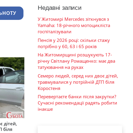
Недавні записи
ЬНОТУ
У Житомирі Mercedes зіткнувся з
Yamaha: 18-річного мотоцикліста
госпіталізували
Пенсія у 2026 році: скільки стажу
потрібно у 60, 63 і 65 років
На Житомирщині розшукують 17-
річну Світлану Ромащенко: має два
татуювання на руках
Семеро людей, серед них двоє дітей,
травмувалися у потрійній ДТП біля
Коростеня
Перевертаєте банки після закрутки?
Сучасні рекомендації радять робити
інакше
є дітей,
П біля