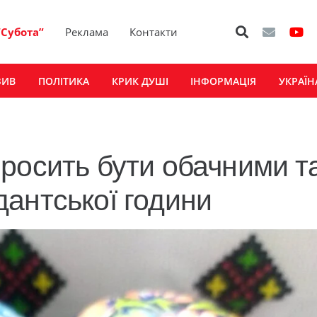
“Субота”
Реклама
Контакти
ЗИВ
ПОЛІТИКА
КРИК ДУШІ
ІНФОРМАЦІЯ
УКРАЇН
росить бути обачними т
антської години