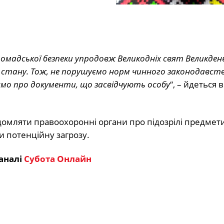
омадської безпеки упродовж Великодніх свят Великден
го стану. Тож, не порушуємо норм чинного законодавств
ємо про документи, що засвідчують особу
“, – йдеться в
омляти правоохоронні органи про підозрілі предмети 
и потенційну загрозу.
аналі
Субота Онлайн