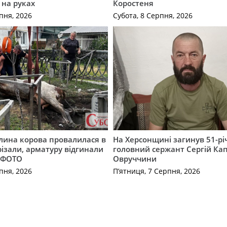
 на руках
Коростеня
пня, 2026
Субота, 8 Серпня, 2026
лина корова провалилася в
На Херсонщині загинув 51-р
різали, арматуру відгинали
головний сержант Сергій Кап
. ФОТО
Овруччини
пня, 2026
П’ятниця, 7 Серпня, 2026