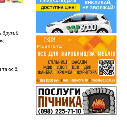
ь другий
а,
та осіб,