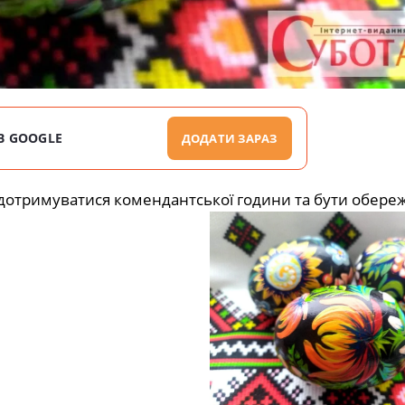
В GOOGLE
ДОДАТИ ЗАРАЗ
отримуватися комендантської години та бути обере