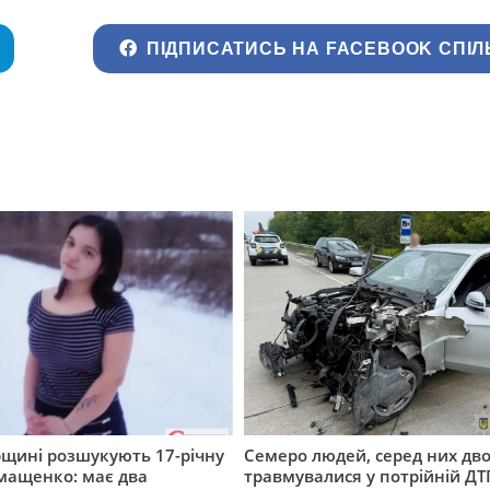
ПІДПИСАТИСЬ НА FACEBOOK СПІЛ
щині розшукують 17-річну
Семеро людей, серед них дво
мащенко: має два
травмувалися у потрійній ДТ