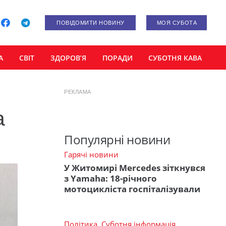
ПОВІДОМИТИ НОВИНУ
МОЯ СУБОТА
А
СВІТ
ЗДОРОВ’Я
ПОРАДИ
СУБОТНЯ КАВА
РЕКЛАМА
а
Популярні новини
Гарячі новини
У Житомирі Mercedes зіткнувся
з Yamaha: 18-річного
мотоцикліста госпіталізували
Політика
,
Суботня інформація
,